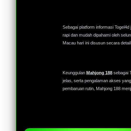
Sebagai platform informasi Togel4d
rapi dan mudah dipahami oleh selur
Macau hari ini disusun secara det
Keunggulan
Mahjong 188
sebagai T
jelas, serta pengalaman akses yan
pembaruan rutin, Mahjong 188 menja