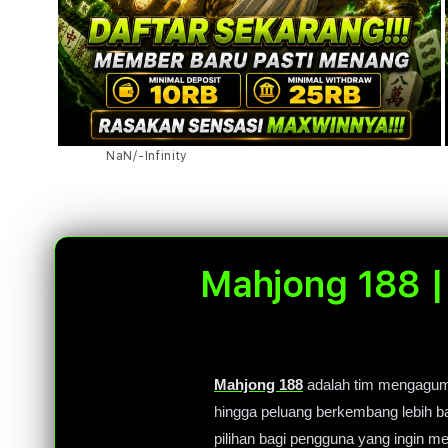
Open
Open
Open
of
NaN
/
-Infinity
media
media
media
4
6
8
in
in
in
modal
modal
modal
Mahjong 188 |
Mahjong 188
adalah tim mengagumk
hingga peluang berkembang lebih ba
pilihan bagi pengguna yang ingin men