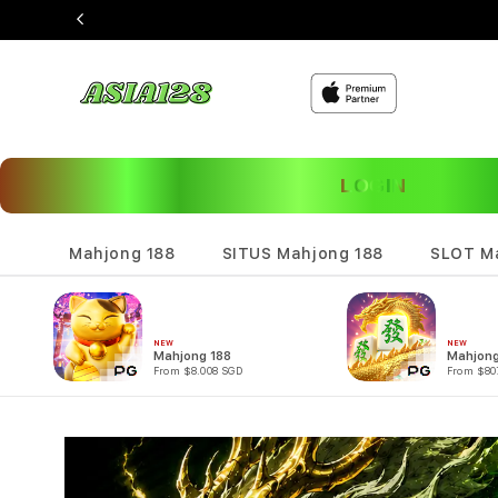
LOGIN
Mahjong 188
SITUS Mahjong 188
SLOT M
NEW
NEW
Mahjong 188
Mahjong
From $8.008 SGD
From $80
Skip to
product
information