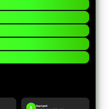
 digital yang dapat diakses dengan mudah
ksi internet yang digunakan stabil agar
 dapat memperoleh informasi dan layanan
nformasi secara berkala untuk memberikan
 dapat mengakses platform dengan mudah
Supriyadi
S