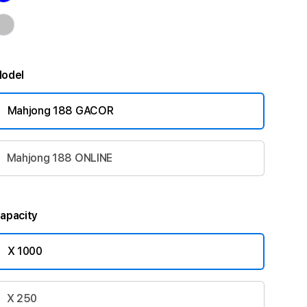
odel
Mahjong 188 GACOR
Mahjong 188 ONLINE
apacity
X 1000
X 250