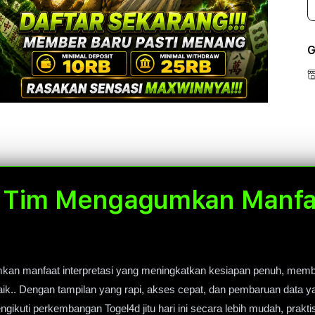
G
Open
Open
Open
media
media
media
5
7
9
in
in
in
modal
modal
modal
 Tim Mengagumkan Manfaa
an manfaat interpretasi yang meningkatkan kesiapan penuh, memban
ik.. Dengan tampilan yang rapi, akses cepat, dan pembaruan data y
gikuti perkembangan Togel4d jitu hari ini secara lebih mudah, praktis,