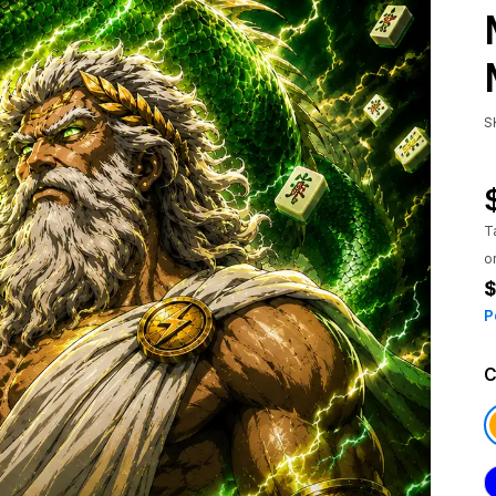
S
T
o
$
P
C