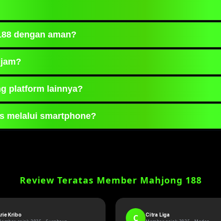
ne yang menyediakan berbagai informasi dan layanan
188 dengan aman?
.
elalui domain resmi yang aktif dan memastikan kone
 jam?
diakses kapan saja selama 24 jam sehingga pengguna
g platform lainnya?
sponsif, proses akses yang cepat, serta pembaruan i
s melalui smartphone?
tuk berbagai perangkat mobile sehingga pengguna
C.
Review Teratas Member Mahjong 188
rie Kribo
Citra Liga
C