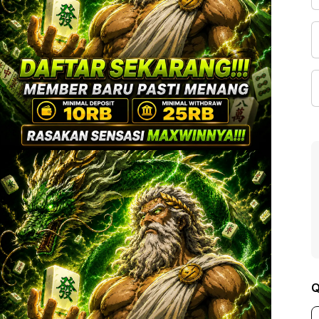
Open
media
3
in
modal
Q