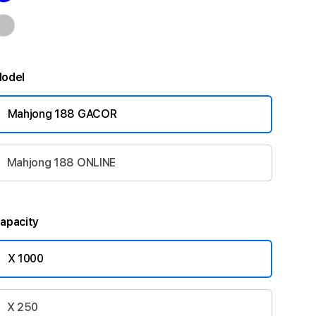
odel
Mahjong 188 GACOR
Mahjong 188 ONLINE
apacity
X 1000
X 250