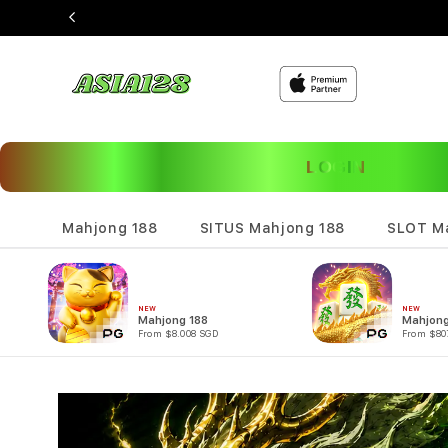
LOGIN
Mahjong 188
SITUS Mahjong 188
SLOT M
NEW
NEW
Mahjong 188
Mahjong
From $8.008 SGD
From $80
Skip to
product
information