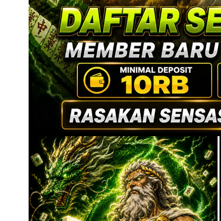
Open
media
1
in
modal