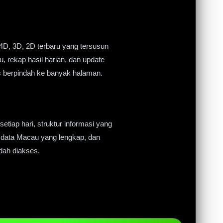
 4D, 3D, 2D terbaru yang tersusun
, rekap hasil harian, dan update
s berpindah ke banyak halaman.
etiap hari, struktur informasi yang
 data Macau yang lengkap, dan
dah diakses.