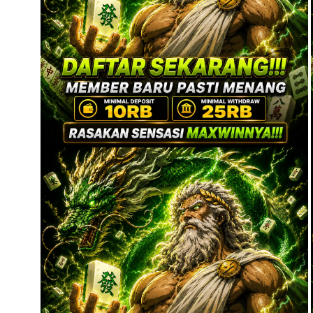
Open
media
2
in
modal