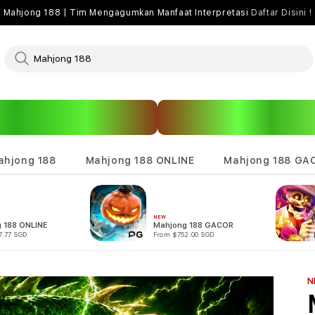
Mahjong 188 | Tim Mengagumkan Manfaat Interpretasi
Daftar Disini !
ahjong 188
Mahjong 188 ONLINE
Mahjong 188 GA
NEW
 188 ONLINE
Mahjong 188 GACOR
7.77 SGD
From $752.00 SGD
N