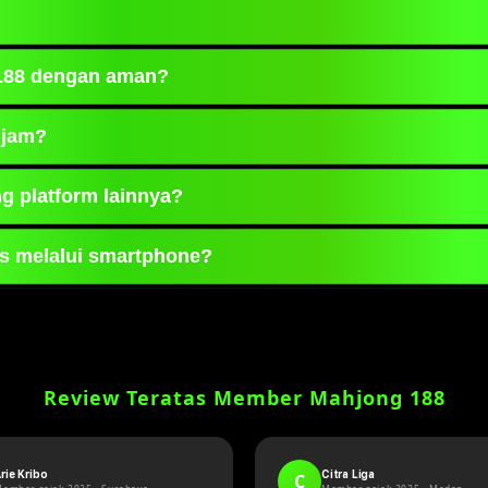
ne yang menyediakan berbagai informasi dan layanan
188 dengan aman?
.
elalui domain resmi yang aktif dan memastikan kone
 jam?
diakses kapan saja selama 24 jam sehingga pengguna
g platform lainnya?
sponsif, proses akses yang cepat, serta pembaruan i
s melalui smartphone?
tuk berbagai perangkat mobile sehingga pengguna
C.
Review Teratas Member Mahjong 188
rie Kribo
Citra Liga
C