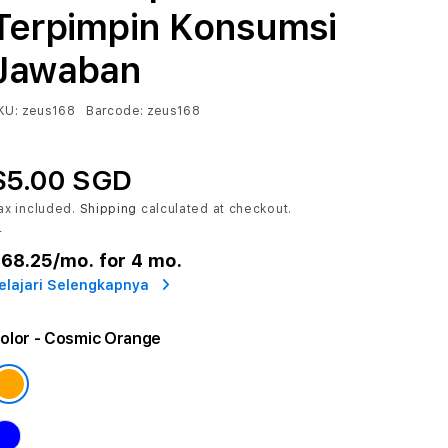
Terpimpin Konsumsi
Jawaban
KU:
zeus168
Barcode:
zeus168
$5.00 SGD
ax included.
Shipping
calculated at checkout.
r
68.25
/mo. for 4 mo.
elajari Selengkapnya
olor
- Cosmic Orange