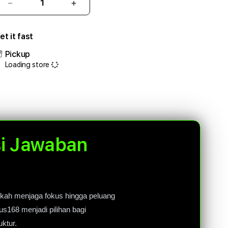
Decrease
Increase
quantity
quantity
for
for
et it fast
Zeus168
Zeus168
|
|
Pickup
Ilham
Ilham
Loading store
Terpimpin
Terpimpin
Konsumsi
Konsumsi
Jawaban
Jawaban
si Jawaban
gkah menjaga fokus hingga peluang
us168 menjadi pilihan bagi
uktur.