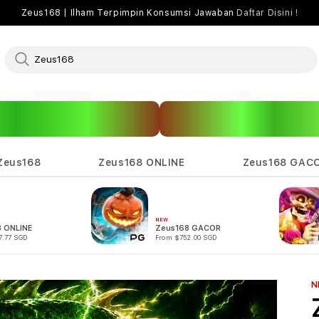
Zeus168 | Ilham Terpimpin Konsumsi Jawaban
Daftar Disini !
Zeus168
Zeus168 ONLINE
Zeus168 GAC
NEW
 ONLINE
Zeus168 GACOR
7.77 SGD
From $752.00 SGD
N