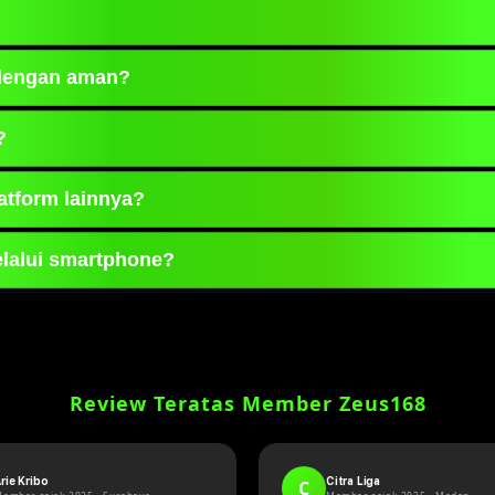
ng menyediakan berbagai informasi dan layanan digita
 dengan aman?
lui domain resmi yang aktif dan memastikan konek
?
es kapan saja selama 24 jam sehingga pengguna dap
atform lainnya?
nsif, proses akses yang cepat, serta pembaruan in
lalui smartphone?
erbagai perangkat mobile sehingga pengguna dapat 
Review Teratas Member Zeus168
rie Kribo
Citra Liga
C