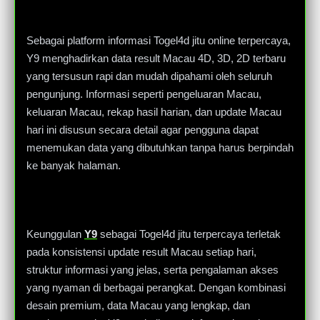
Sebagai platform informasi Togel4d jitu online terpercaya,
Y9 menghadirkan data result Macau 4D, 3D, 2D terbaru
yang tersusun rapi dan mudah dipahami oleh seluruh
pengunjung. Informasi seperti pengeluaran Macau,
keluaran Macau, rekap hasil harian, dan update Macau
hari ini disusun secara detail agar pengguna dapat
menemukan data yang dibutuhkan tanpa harus berpindah
ke banyak halaman.
Keunggulan
Y9
sebagai Togel4d jitu terpercaya terletak
pada konsistensi update result Macau setiap hari,
struktur informasi yang jelas, serta pengalaman akses
yang nyaman di berbagai perangkat. Dengan kombinasi
desain premium, data Macau yang lengkap, dan