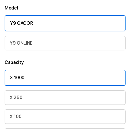
Model
Y9 GACOR
Y9 ONLINE
Capacity
X 1000
X 250
X 100