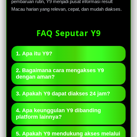
pembaruan rutin, Y9 menjadi pusat informasi result
Macau harian yang relevan, cepat, dan mudah diakses.
FAQ Seputar Y9
1. Apa itu Y9?
Y9 adalah sebuah platform online yang
2. Bagaimana cara mengakses Y9
menyediakan berbagai informasi dan
dengan aman?
layanan digital yang dapat diakses
Pengguna dapat mengakses Y9 melalui
dengan mudah melalui perangkat
3. Apakah Y9 dapat diakses 24 jam?
domain resmi yang aktif dan memastikan
desktop maupun mobile.
Ya, Y9 dirancang untuk dapat diakses
koneksi internet yang digunakan stabil
4. Apa keunggulan Y9 dibanding
kapan saja selama 24 jam sehingga
agar pengalaman akses menjadi lebih
platform lainnya?
pengguna dapat memperoleh informasi
lancar.
Y9 menawarkan tampilan yang responsif,
dan layanan yang tersedia tanpa batasan
5. Apakah Y9 mendukung akses melalui