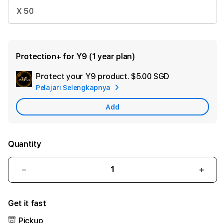
X 50
Protection+ for Y9 (1 year plan)
Protect your Y9 product.
$5.00 SGD
Add
Pelajari Selengkapnya
Apple
Care
Add
Quantity
Decrease
Incr
quantity
quant
for
for
Get it fast
Y9
Y9
|
|
Pickup