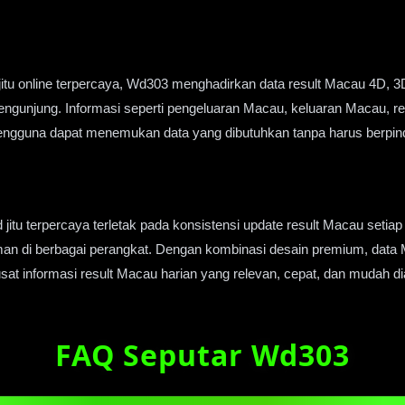
 jitu online terpercaya, Wd303 menghadirkan data result Macau 4D, 3
ngunjung. Informasi seperti pengeluaran Macau, keluaran Macau, re
r pengguna dapat menemukan data yang dibutuhkan tanpa harus berpi
jitu terpercaya terletak pada konsistensi update result Macau setiap h
an di berbagai perangkat. Dengan kombinasi desain premium, data 
at informasi result Macau harian yang relevan, cepat, dan mudah d
FAQ Seputar Wd303