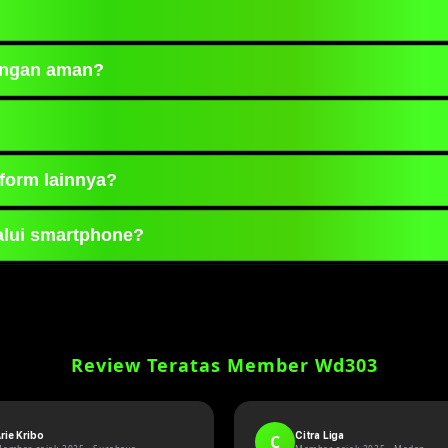
 menyediakan berbagai informasi dan layanan digita
engan aman?
ui domain resmi yang aktif dan memastikan koneks
s kapan saja selama 24 jam sehingga pengguna dapa
form lainnya?
sif, proses akses yang cepat, serta pembaruan inf
lui smartphone?
rbagai perangkat mobile sehingga pengguna dapat m
Review Teratas Member Wd303
rie Kribo
Citra Liga
C