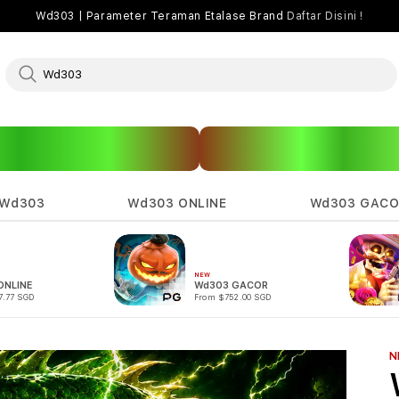
Wd303 | Parameter Teraman Etalase Brand
Daftar Disini !
 Wd303
Wd303 ONLINE
Wd303 GAC
NEW
ONLINE
Wd303 GACOR
7.77 SGD
From $752.00 SGD
N