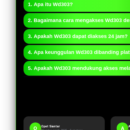
1. Apa itu Wd303?
Wd303 adalah sebuah platform online yang
2. Bagaimana cara mengakses Wd303 d
perangkat desktop maupun mobile.
Pengguna dapat mengakses Wd303 melal
3. Apakah Wd303 dapat diakses 24 jam?
pengalaman akses menjadi lebih lancar.
Ya, Wd303 dirancang untuk dapat diakse
4. Apa keunggulan Wd303 dibanding plat
tersedia tanpa batasan waktu.
Wd303 menawarkan tampilan yang respon
5. Apakah Wd303 mendukung akses mela
pengalaman pengguna yang lebih nyaman.
Ya, Wd303 telah dioptimalkan untuk be
smartphone maupun tablet serta PC.
Opet Siantar
A
O
A