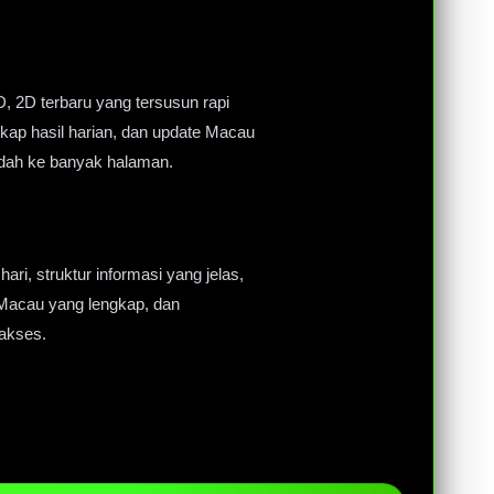
D, 2D terbaru yang tersusun rapi
kap hasil harian, dan update Macau
ndah ke banyak halaman.
ari, struktur informasi yang jelas,
Macau yang lengkap, dan
iakses.