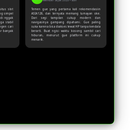
Member sejak 2025 •
Bali
itus slot
Temen gue yang pertama kali rekomendasiin
ng simpel
ASIA128, dan ternyata memang lumayan oke.
adi nggak
Dari segi tampilan cukup modern dan
ga stabil
navigasinya gampang dipahami. Gue paling
ngen cari
suka karena bisa diakses lewat HP tanpa kendala
ar banyak
berarti. Buat ngisi waktu kosong sambil cari
hiburan, menurut gue platform ini cukup
menarik.