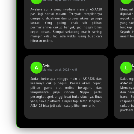
Member sejak 2025 •
Sumatera
M
Awalnya cuma iseng nyobain main di ASIA128
Menurut
pas lagi santai malam. Ternyata tampilannya
dipakai 
gampang dipahami dan proses aksesnya juga
nggak r
lancar. Yang paling enak sih pilihan
yang suk
permainannya cukup banyak, jadi nggak bikin
lengkap 
cepat bosan. Sampai sekarang masih sering
Sejauh i
mampir kalau lagi ada waktu luang buat cari
masih be
hiburan online.
Alvin
L
A
L
Member sejak 2025 •
Arif
M
Sudah beberapa minggu main di ASIA128 dan
Kalau ng
kesannya cukup bagus. Proses akses cepat,
ASIA128
pilihan game slot online beragam, dan
Menunya 
tampilannya juga ringan. Nggak perlu
dan gam
perangkat spek tinggi buat buka situsnya. Buat
baru. Se
yang suka platform simpel tapi tetap lengkap,
responsi
ASIA128 bisa jadi salah satu pilihan menarik.
cukup b
platform 