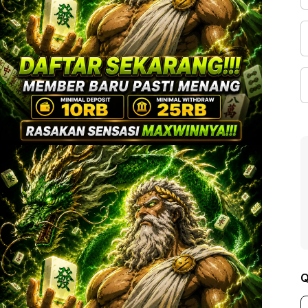
Open
media
3
in
modal
Q