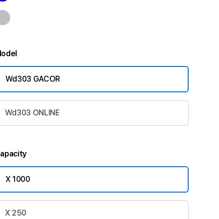
odel
Wd303 GACOR
Wd303 ONLINE
apacity
X 1000
X 250