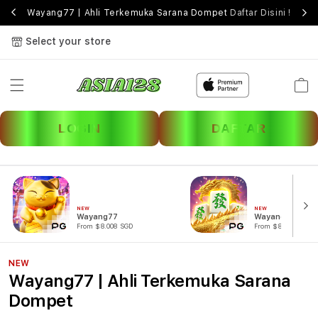
Wayang77 | Ahli Terkemuka Sarana Dompet
Daftar Disini !
Select your store
Cart
LOGIN
DAFTAR
NEW
NEW
Wayang77
Wayang77 ONLI
From $8.008 SGD
From $807.77 SGD
NEW
Wayang77 | Ahli Terkemuka Sarana
Dompet