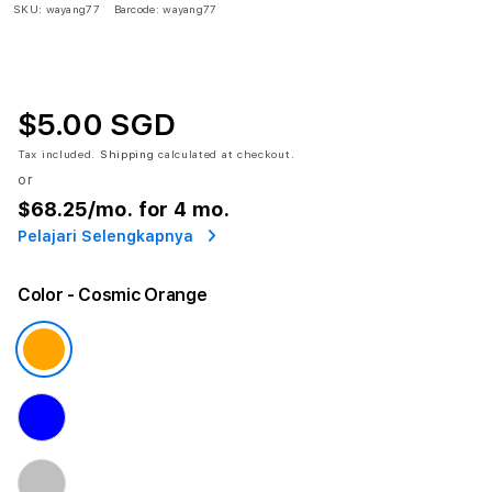
SKU:
wayang77
Barcode:
wayang77
$5.00 SGD
Tax included.
Shipping
calculated at checkout.
or
$68.25
/mo. for 4 mo.
Pelajari Selengkapnya
Color
- Cosmic Orange