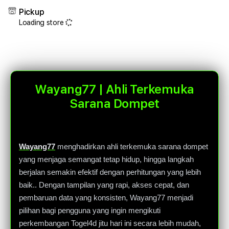
|
|
Pickup
Ahli
Ahli
Loading store
Terkemuka
Terk
Sarana
Sara
Dompet
Dom
Wayang77 | Ahli Terkemuka
Sarana Dompet
Wayang77
menghadirkan ahli terkemuka sarana dompet
yang menjaga semangat tetap hidup, hingga langkah
berjalan semakin efektif dengan perhitungan yang lebih
baik.. Dengan tampilan yang rapi, akses cepat, dan
pembaruan data yang konsisten, Wayang77 menjadi
pilihan bagi pengguna yang ingin mengikuti
perkembangan Togel4d jitu hari ini secara lebih mudah,