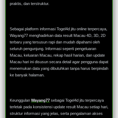
praktis, dan terstruktur.
Sebagai platform informasi Togel4d jitu online terpercaya,
Wayang77 menghadirkan data result Macau 4D, 3D, 2D
terbaru yang tersusun rapi dan mudah dipahami oleh
seluruh pengunjung. Informasi seperti pengeluaran
Macau, keluaran Macau, rekap hasil harian, dan update
Macau hari ini disusun secara detail agar pengguna dapat
menemukan data yang dibutuhkan tanpa harus berpindah
ke banyak halaman.
Keunggulan
Wayang77
sebagai Togel4d jitu terpercaya
terletak pada konsistensi update result Macau setiap hari,
struktur informasi yang jelas, serta pengalaman akses