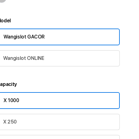
odel
Wangislot GACOR
Wangislot ONLINE
apacity
X 1000
X 250