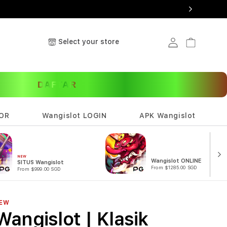
Select your store
Log in
Cart
DAFTAR
COR
Wangislot LOGIN
APK Wangislot
NEW
Wangislot ONLINE
SITUS Wangislot
From $1285.00 SGD
From $999.00 SGD
EW
Wangislot | Klasik