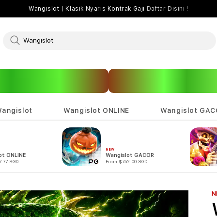
Wangislot | Klasik Nyaris Kontrak Gaji
Daftar Disini !
angislot
Wangislot ONLINE
Wangislot GA
NEW
ot ONLINE
Wangislot GACOR
7.77 SGD
From $752.00 SGD
N