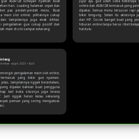
 gue ASIA128 lumayan nyaman buat
Jujur aja, gue udah coba beberapa s
sehari-hari. Loading halaman cepat dan
online dan ASIA128 termasuk yang pali
ibet pas pindah-pindah menu. Buat
dipakai. Semua menu tersusun rapi j
a main slot online, pilihannya cukup
bikin bingung. Selain itu aksesnya ju
dan tampilannya juga enak dilihat.
dari HP. Cocok banget buat yang pe
ni pengalaman gue cukup positif dan
hiburan online tanpa harus ribet belaj
tah main di sini sampai sekarang.
hal dulu.
intang
ember sejak 2025 •
Bali
omongin pengalaman main slot online,
 termasuk yang bikin gue nyaman.
jelas, tampilannya nggak berantakan,
pang dipakai bahkan buat pengguna
tiap kali buka situsnya juga terasa
f. Jadi nggak heran kalau sekarang
anyak pemain yang sering mengakses
ini.