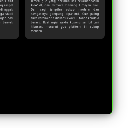
itus slot
Temen gue yang pertama kali rekomendasiin
ng simpel
ASIA128, dan ternyata memang lumayan oke.
adi nggak
Dari segi tampilan cukup modern dan
ga stabil
navigasinya gampang dipahami. Gue paling
ngen cari
suka karena bisa diakses lewat HP tanpa kendala
ar banyak
berarti. Buat ngisi waktu kosong sambil cari
hiburan, menurut gue platform ini cukup
menarik.