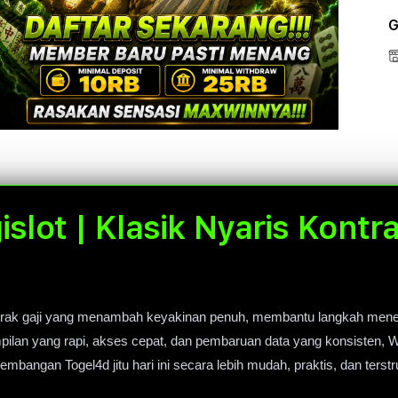
G
Open
Open
Open
media
media
media
5
7
9
in
in
in
modal
modal
modal
slot | Klasik Nyaris Kontra
ntrak gaji yang menambah keyakinan penuh, membantu langkah mene
pilan yang rapi, akses cepat, dan pembaruan data yang konsisten, Wa
bangan Togel4d jitu hari ini secara lebih mudah, praktis, dan terstr