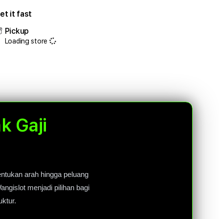
for
for
et it fast
Wangislot
Wangislot
|
|
Pickup
Klasik
Klasik
Loading store
Nyaris
Nyaris
Kontrak
Kontrak
Gaji
Gaji
k Gaji
ntukan arah hingga peluang
ngislot menjadi pilihan bagi
uktur.