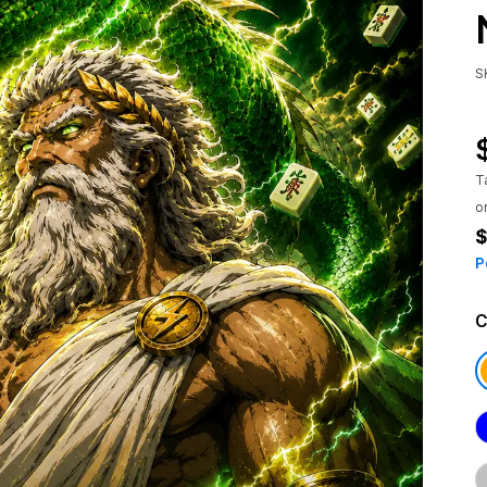
S
T
o
$
P
C