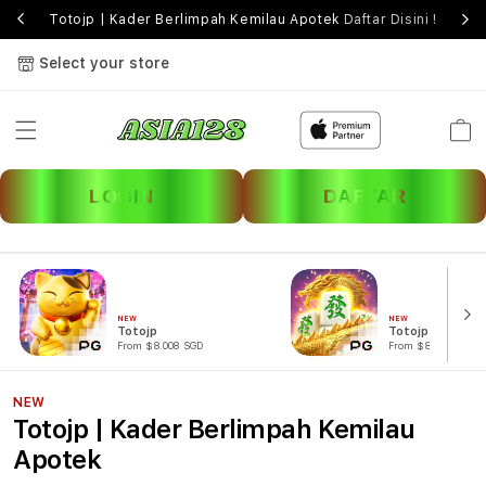
Totojp | Kader Berlimpah Kemilau Apotek
Daftar Disini !
Select your store
Cart
LOGIN
DAFTAR
NEW
NEW
Totojp
Totojp ONLINE
From $8.008 SGD
From $807.77 SGD
NEW
Totojp | Kader Berlimpah Kemilau
Apotek