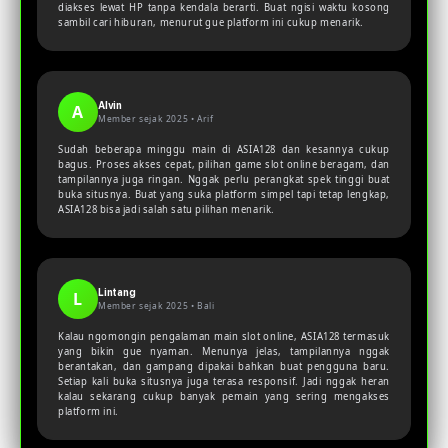
diakses lewat HP tanpa kendala berarti. Buat ngisi waktu kosong
sambil cari hiburan, menurut gue platform ini cukup menarik.
Alvin
A
Member sejak 2025 •
Arif
Sudah beberapa minggu main di ASIA128 dan kesannya cukup
bagus. Proses akses cepat, pilihan game slot online beragam, dan
tampilannya juga ringan. Nggak perlu perangkat spek tinggi buat
buka situsnya. Buat yang suka platform simpel tapi tetap lengkap,
ASIA128 bisa jadi salah satu pilihan menarik.
Lintang
L
Member sejak 2025 •
Bali
Kalau ngomongin pengalaman main slot online, ASIA128 termasuk
yang bikin gue nyaman. Menunya jelas, tampilannya nggak
berantakan, dan gampang dipakai bahkan buat pengguna baru.
Setiap kali buka situsnya juga terasa responsif. Jadi nggak heran
kalau sekarang cukup banyak pemain yang sering mengakses
platform ini.