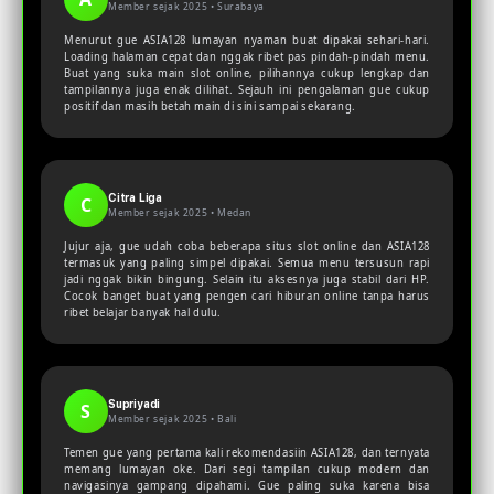
Member sejak 2025 •
Surabaya
Menurut gue ASIA128 lumayan nyaman buat dipakai sehari-hari.
Loading halaman cepat dan nggak ribet pas pindah-pindah menu.
Buat yang suka main slot online, pilihannya cukup lengkap dan
tampilannya juga enak dilihat. Sejauh ini pengalaman gue cukup
positif dan masih betah main di sini sampai sekarang.
Citra Liga
C
Member sejak 2025 •
Medan
Jujur aja, gue udah coba beberapa situs slot online dan ASIA128
termasuk yang paling simpel dipakai. Semua menu tersusun rapi
jadi nggak bikin bingung. Selain itu aksesnya juga stabil dari HP.
Cocok banget buat yang pengen cari hiburan online tanpa harus
ribet belajar banyak hal dulu.
Supriyadi
S
Member sejak 2025 •
Bali
Temen gue yang pertama kali rekomendasiin ASIA128, dan ternyata
memang lumayan oke. Dari segi tampilan cukup modern dan
navigasinya gampang dipahami. Gue paling suka karena bisa