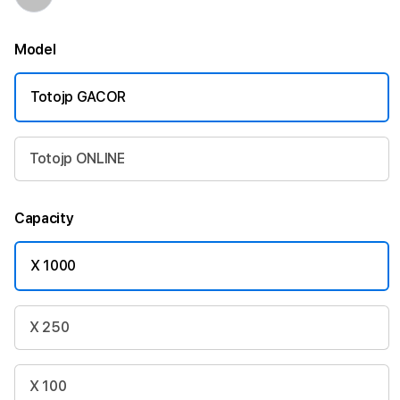
Model
Totojp GACOR
Totojp ONLINE
Capacity
X 1000
X 250
X 100