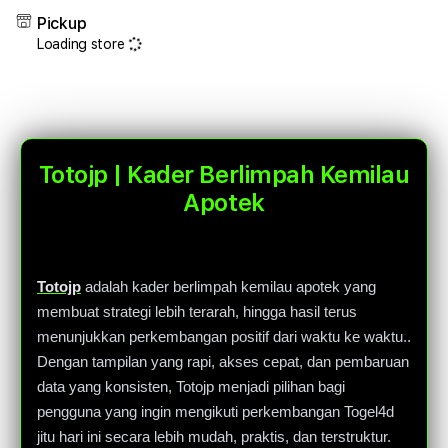
|
|
Pickup
Kader
Kade
Loading store
Berlimpah
Berl
Kemilau
Kemi
Apotek
Apot
Totojp | Kader Berlimpah Kemilau
Apotek
Totojp
adalah kader berlimpah kemilau apotek yang
membuat strategi lebih terarah, hingga hasil terus
menunjukkan perkembangan positif dari waktu ke waktu..
Dengan tampilan yang rapi, akses cepat, dan pembaruan
data yang konsisten, Totojp menjadi pilihan bagi
pengguna yang ingin mengikuti perkembangan Togel4d
jitu hari ini secara lebih mudah, praktis, dan terstruktur.