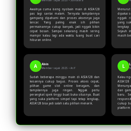
Member sejak 2025 •
Sumatera
M
Awalnya cuma iseng nyobain main di ASIA128
Menurut
pas lagi santai malam. Ternyata tampilannya
dipakai 
gampang dipahami dan proses aksesnya juga
nggak r
lancar. Yang paling enak sih pilihan
yang suk
permainannya cukup banyak, jadi nggak bikin
lengkap 
cepat bosan. Sampai sekarang masih sering
Sejauh i
mampir kalau lagi ada waktu luang buat cari
masih be
hiburan online.
Alvin
L
A
L
Member sejak 2025 •
Arif
M
Sudah beberapa minggu main di ASIA128 dan
Kalau ng
kesannya cukup bagus. Proses akses cepat,
ASIA128
pilihan game slot online beragam, dan
Menunya 
tampilannya juga ringan. Nggak perlu
dan gam
perangkat spek tinggi buat buka situsnya. Buat
baru. Se
yang suka platform simpel tapi tetap lengkap,
responsi
ASIA128 bisa jadi salah satu pilihan menarik.
cukup b
platform 