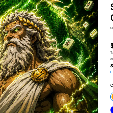
S
T
o
$
P
C