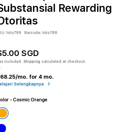
Substansial Rewarding
Otoritas
KU:
toto788
Barcode:
toto788
$5.00 SGD
ax included.
Shipping
calculated at checkout.
r
68.25
/mo. for 4 mo.
elajari Selengkapnya
olor
- Cosmic Orange