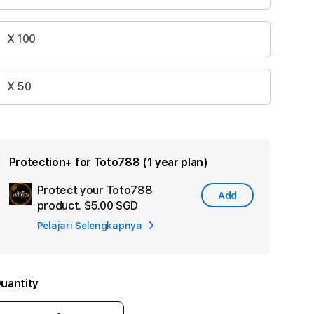
X 100
X 50
Protection+ for Toto788 (1 year plan)
Protect your Toto788
Add
Add
product.
$5.00 SGD
Apple
Pelajari Selengkapnya
Care
uantity