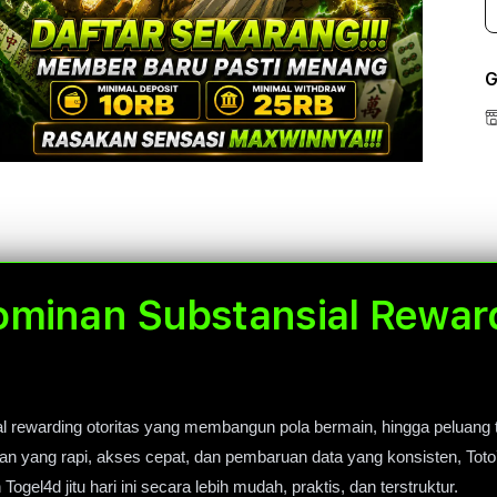
G
Open
Open
Open
media
media
media
5
7
9
in
in
in
modal
modal
modal
ominan Substansial Reward
 rewarding otoritas yang membangun pola bermain, hingga peluang te
ilan yang rapi, akses cepat, dan pembaruan data yang konsisten, Tot
gel4d jitu hari ini secara lebih mudah, praktis, dan terstruktur.