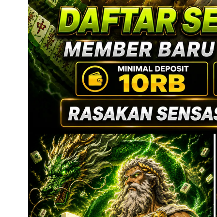
Open
media
1
in
modal