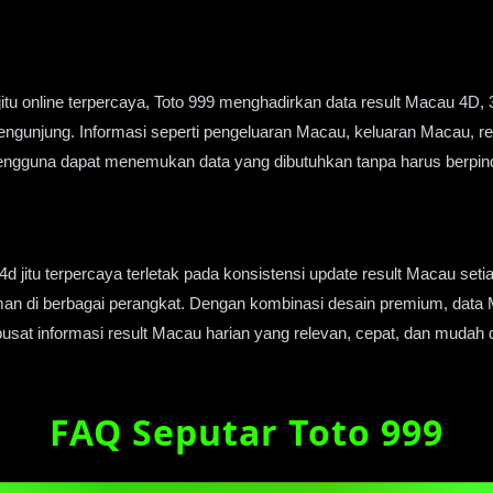
jitu online terpercaya, Toto 999 menghadirkan data result Macau 4D, 
ngunjung. Informasi seperti pengeluaran Macau, keluaran Macau, re
r pengguna dapat menemukan data yang dibutuhkan tanpa harus berpi
d jitu terpercaya terletak pada konsistensi update result Macau setiap
an di berbagai perangkat. Dengan kombinasi desain premium, data 
pusat informasi result Macau harian yang relevan, cepat, dan mudah 
FAQ Seputar Toto 999