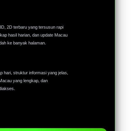
3D, 2D terbaru yang tersusun rapi
kap hasil harian, dan update Macau
ndah ke banyak halaman.
 hari, struktur informasi yang jelas,
Macau yang lengkap, dan
diakses.