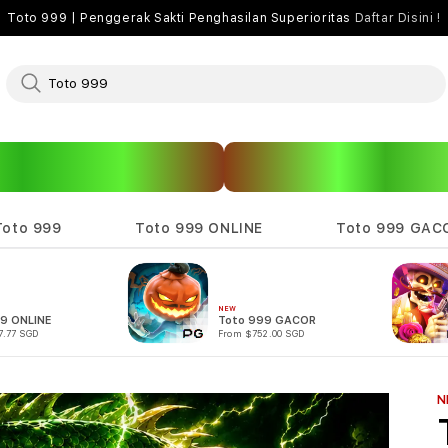
Toto 999 | Penggerak Sakti Penghasilan Superioritas
Daftar Disini !
Toto 999
Toto 999 ONLINE
Toto 999 GAC
NEW
9 ONLINE
Toto 999 GACOR
7.77 SGD
From $752.00 SGD
N