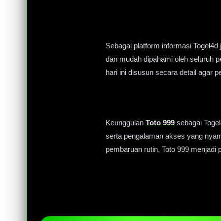
Sebagai platform informasi Togel4d 
dan mudah dipahami oleh seluruh pe
hari ini disusun secara detail aga
Keunggulan
Toto 999
sebagai Togel4
serta pengalaman akses yang nyam
pembaruan rutin, Toto 999 menjadi 