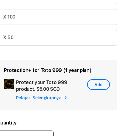
X 100
X 50
Protection+ for Toto 999 (1 year plan)
Protect your Toto 999
Add
Add
product.
$5.00 SGD
Apple
Pelajari Selengkapnya
Care
uantity