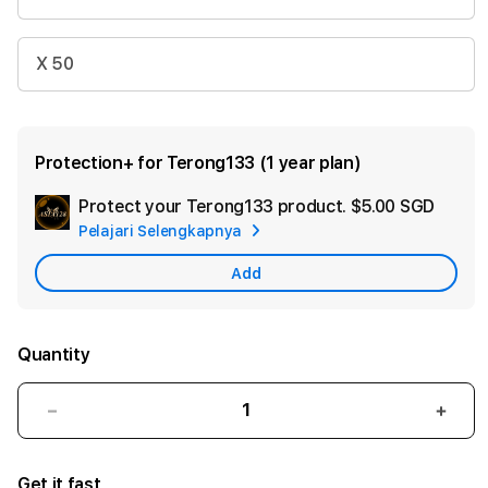
X 50
Protection+ for Terong133 (1 year plan)
Protect your Terong133 product.
$5.00 SGD
Add
Pelajari Selengkapnya
Appl
Care
Add
Quantity
Decrease
Incr
quantity
quant
for
for
Get it fast