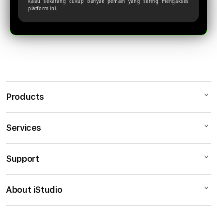
kalau sekarang cukup banyak pemain yang sering mengakses
platform ini.
Products
Services
Terong133
SITUS Terong133
Support
AppleCare+
SLOT Terong133
Corporate
Terong133 ONLINE
About iStudio
My Account
Terong133 ONLINE
Terong133 GACOR
Collection & Delivery
Elush Service Provider