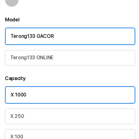
Model
Terong133 GACOR
Terong133 ONLINE
Capacity
X 1000
X 250
X 100