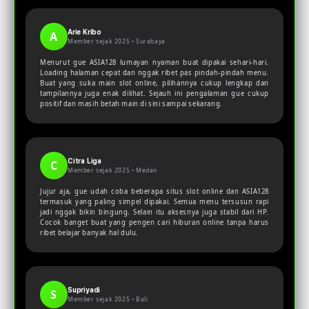
Arie Kribo
A
Member sejak 2025 •
Surabaya
Menurut gue ASIA128 lumayan nyaman buat dipakai sehari-hari.
Loading halaman cepat dan nggak ribet pas pindah-pindah menu.
Buat yang suka main slot online, pilihannya cukup lengkap dan
tampilannya juga enak dilihat. Sejauh ini pengalaman gue cukup
positif dan masih betah main di sini sampai sekarang.
Citra Liga
C
Member sejak 2025 •
Medan
Jujur aja, gue udah coba beberapa situs slot online dan ASIA128
termasuk yang paling simpel dipakai. Semua menu tersusun rapi
jadi nggak bikin bingung. Selain itu aksesnya juga stabil dari HP.
Cocok banget buat yang pengen cari hiburan online tanpa harus
ribet belajar banyak hal dulu.
Supriyadi
S
Member sejak 2025 •
Bali