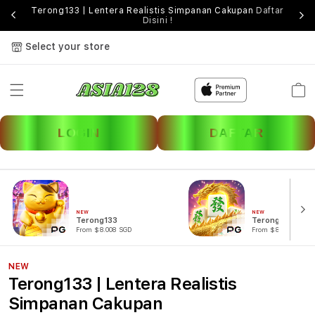
Terong133 | Lentera Realistis Simpanan Cakupan
Daftar
Disini !
Select your store
Cart
LOGIN
DAFTAR
NEW
NEW
Terong133
Terong133 ONLI
From $8.008 SGD
From $807.77 SGD
NEW
Terong133 | Lentera Realistis
Simpanan Cakupan