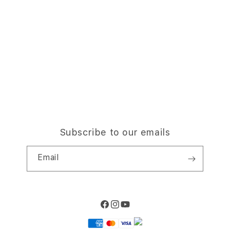
Contact Us
Trade-in
Why Shop at iStudio
FAQ
Traveller’s Reservation
Elush Corporate Website
Privacy Policy
Site Terms of Use
Subscribe to our emails
Email
Facebook
Instagram
YouTube
Payment
methods