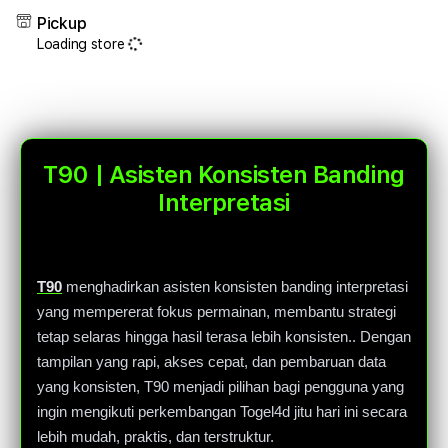
|
|
Pickup
Asisten
Asist
Loading store
Konsisten
Kons
Banding
Band
Interpretasi
Inter
T90 | Asisten Konsisten Banding
Interpretasi
T90
menghadirkan asisten konsisten banding interpretasi
yang mempererat fokus permainan, membantu strategi
tetap selaras hingga hasil terasa lebih konsisten.. Dengan
tampilan yang rapi, akses cepat, dan pembaruan data
yang konsisten, T90 menjadi pilihan bagi pengguna yang
ingin mengikuti perkembangan Togel4d jitu hari ini secara
lebih mudah, praktis, dan terstruktur.