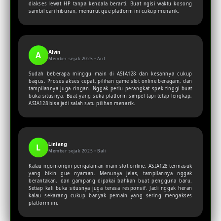
diakses lewat HP tanpa kendala berarti. Buat ngisi waktu kosong
sambil cari hiburan, menurut gue platform ini cukup menarik.
Alvin
A
Member sejak 2025 •
Arif
Sudah beberapa minggu main di ASIA128 dan kesannya cukup
bagus. Proses akses cepat, pilihan game slot online beragam, dan
tampilannya juga ringan. Nggak perlu perangkat spek tinggi buat
buka situsnya. Buat yang suka platform simpel tapi tetap lengkap,
ASIA128 bisa jadi salah satu pilihan menarik.
Lintang
L
Member sejak 2025 •
Bali
Kalau ngomongin pengalaman main slot online, ASIA128 termasuk
yang bikin gue nyaman. Menunya jelas, tampilannya nggak
berantakan, dan gampang dipakai bahkan buat pengguna baru.
Setiap kali buka situsnya juga terasa responsif. Jadi nggak heran
kalau sekarang cukup banyak pemain yang sering mengakses
platform ini.