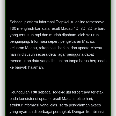
Sebagai platform informasi Togel4d jitu online terpercaya,
T90 menghadirkan data result Macau 4D, 3D, 2D terbaru
yang tersusun rapi dan mudah dipahami oleh seluruh
pengunjung. Informasi seperti pengeluaran Macau,
keluaran Macau, rekap hasil harian, dan update Macau
hari ini disusun secara detail agar pengguna dapat
menemukan data yang dibutuhkan tanpa harus berpindah
ke banyak halaman.
Keunggulan
T90
sebagai Togel4d jitu terpercaya terletak
pada konsistensi update result Macau setiap hari,
struktur informasi yang jelas, serta pengalaman akses
yang nyaman di berbagai perangkat. Dengan kombinasi