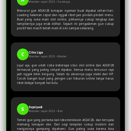
Member sejak 2025 •
Surabaya
Menurut gue ASIA128 lumayan nyaman buat dipakai sehari-hari.
Loading halaman cepat dan nggak ribet pas pindah-pindah menu.
Buat yang suka main slot online, pilihannya cukup lengkap dan
tampilannya juga enak dilihat. Sejauh ini pengalaman gue cukup
positif dan masih betah main di sini sampai sekarang.
Citra Liga
C
Member sejak 2025 •
Medan
Jujur aja, gue udah coba beberapa situs slot online dan ASIA128
termasuk yang paling simpel dipakai. Semua menu tersusun rapi
jadi nggak bikin bingung. Selain itu aksesnya juga stabil dari HP.
Cocok banget buat yang pengen cari hiburan online tanpa harus
ribet belajar banyak hal dulu.
Supriyadi
S
Member sejak 2025 •
Bali
Temen gue yang pertama kali rekomendasiin ASIA128, dan ternyata
memang lumayan oke. Dari segi tampilan cukup modern dan
navigasinya gampang dipahami. Gue paling suka karena bisa