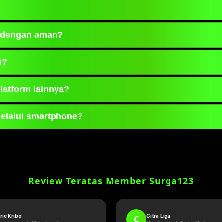
 yang menyediakan berbagai informasi dan layanan 
 dengan aman?
.
alui domain resmi yang aktif dan memastikan konek
m?
ses kapan saja selama 24 jam sehingga pengguna dap
latform lainnya?
onsif, proses akses yang cepat, serta pembaruan in
elalui smartphone?
berbagai perangkat mobile sehingga pengguna dapat 
Review Teratas Member Surga123
rie Kribo
Citra Liga
C