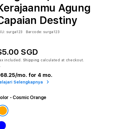
Kerajaanmu Agung
Capaian Destiny
KU:
surga123
Barcode:
surga123
$5.00 SGD
ax included.
Shipping
calculated at checkout.
r
68.25
/mo. for 4 mo.
elajari Selengkapnya
olor
- Cosmic Orange