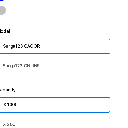
odel
Surga123 GACOR
Surga123 ONLINE
apacity
X 1000
X 250