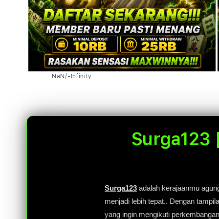
Open
Open
Open
of
NaN
/
-Infinity
media
media
media
4
6
8
in
in
in
modal
modal
modal
Surga123 
Surga123
adalah kerajaanmu agung 
menjadi lebih tepat.. Dengan tampi
yang ingin mengikuti perkembangan To