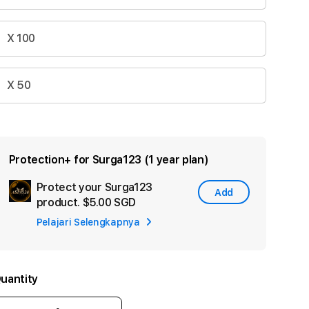
X 100
X 50
Protection+ for Surga123 (1 year plan)
Protect your Surga123
Add
Add
product.
$5.00 SGD
Apple
Pelajari Selengkapnya
Care
uantity