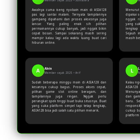
Member sejak 2025 •
Sumatera
M
Awalnya cuma iseng nyobain main di ASIA128
Menurut
pas lagi santai malam. Ternyata tampilannya
dipakai 
gampang dipahami dan proses aksesnya juga
nggak r
lancar. Yang paling enak sih pilihan
yang suk
permainannya cukup banyak, jadi nggak bikin
lengkap 
cepat bosan. Sampai sekarang masih sering
Sejauh i
mampir kalau lagi ada waktu luang buat cari
masih be
hiburan online.
Alvin
L
A
L
Member sejak 2025 •
Arif
M
Sudah beberapa minggu main di ASIA128 dan
Kalau ng
kesannya cukup bagus. Proses akses cepat,
ASIA128
pilihan game slot online beragam, dan
Menunya 
tampilannya juga ringan. Nggak perlu
dan gam
perangkat spek tinggi buat buka situsnya. Buat
baru. Se
yang suka platform simpel tapi tetap lengkap,
responsi
ASIA128 bisa jadi salah satu pilihan menarik.
cukup b
platform 