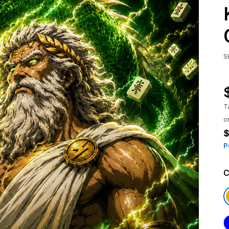
S
T
o
$
P
C