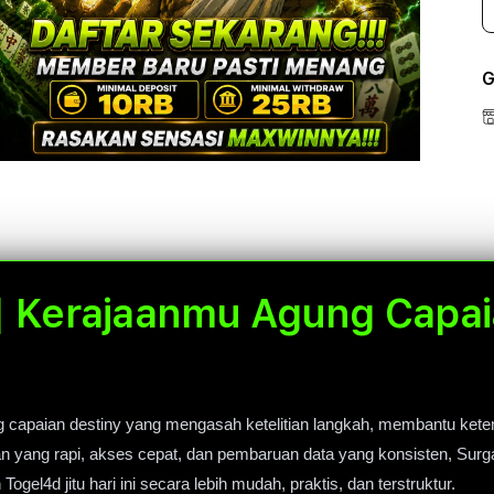
G
Open
Open
Open
media
media
media
5
7
9
in
in
in
modal
modal
modal
| Kerajaanmu Agung Capai
capaian destiny yang mengasah ketelitian langkah, membantu keten
lan yang rapi, akses cepat, dan pembaruan data yang konsisten, Surg
gel4d jitu hari ini secara lebih mudah, praktis, dan terstruktur.