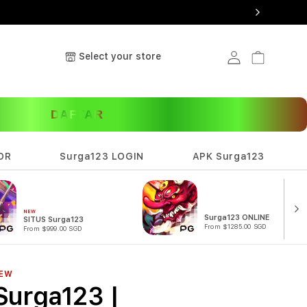
Select your store
Log in
Cart
DAFTAR
OR
Surga123 LOGIN
APK Surga123
NEW
Surga123 ONLINE
SITUS Surga123
From $1285.00 SGD
From $999.00 SGD
EW
Surga123 |