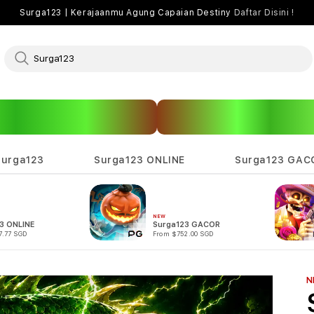
Surga123 | Kerajaanmu Agung Capaian Destiny
Daftar Disini !
Surga123
Surga123 ONLINE
Surga123 GAC
NEW
3 ONLINE
Surga123 GACOR
7.77 SGD
From $752.00 SGD
N