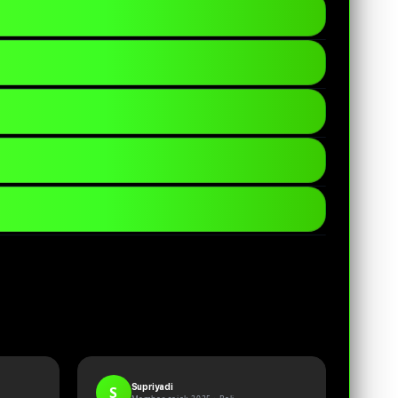
digital yang dapat diakses dengan mudah
si internet yang digunakan stabil agar
at memperoleh informasi dan layanan yang
formasi secara berkala untuk memberikan
mengakses platform dengan mudah melalui
Supriyadi
S