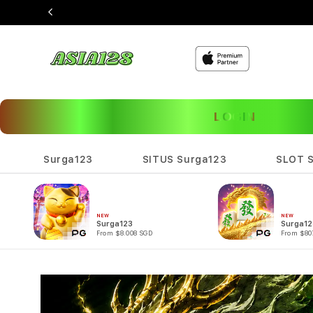
LOGIN
Surga123
SITUS Surga123
SLOT 
NEW
NEW
Surga123
Surga12
From $8.008 SGD
From $80
Skip to
product
information