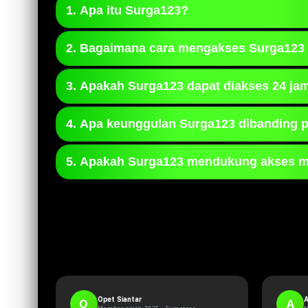
1. Apa itu Surga123?
Surga123 adalah sebuah platform online
2. Bagaimana cara mengakses Surga123
melalui perangkat desktop maupun mobile
Pengguna dapat mengakses Surga123 mel
3. Apakah Surga123 dapat diakses 24 ja
pengalaman akses menjadi lebih lancar.
Ya, Surga123 dirancang untuk dapat diak
4. Apa keunggulan Surga123 dibanding p
tersedia tanpa batasan waktu.
Surga123 menawarkan tampilan yang resp
5. Apakah Surga123 mendukung akses m
pengalaman pengguna yang lebih nyaman.
Ya, Surga123 telah dioptimalkan untuk 
smartphone maupun tablet serta PC.
Opet Siantar
A
O
A