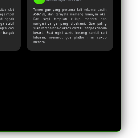
Member sejak 2025 •
Bali
itus slot
Temen gue yang pertama kali rekomendasiin
ng simpel
ASIA128, dan ternyata memang lumayan oke.
adi nggak
Dari segi tampilan cukup modern dan
ga stabil
navigasinya gampang dipahami. Gue paling
ngen cari
suka karena bisa diakses lewat HP tanpa kendala
ar banyak
berarti. Buat ngisi waktu kosong sambil cari
hiburan, menurut gue platform ini cukup
menarik.