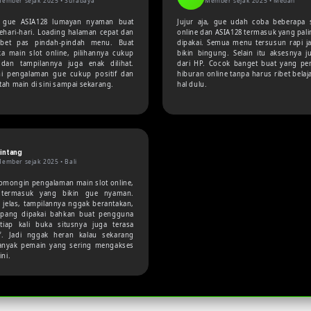
ember sejak 2025 •
Surabaya
Member sejak 2025 •
Medan
 gue ASIA128 lumayan nyaman buat
Jujur aja, gue udah coba beberapa s
sehari-hari. Loading halaman cepat dan
online dan ASIA128 termasuk yang pali
ibet pas pindah-pindah menu. Buat
dipakai. Semua menu tersusun rapi j
a main slot online, pilihannya cukup
bikin bingung. Selain itu aksesnya ju
dan tampilannya juga enak dilihat.
dari HP. Cocok banget buat yang pe
ni pengalaman gue cukup positif dan
hiburan online tanpa harus ribet belaj
tah main di sini sampai sekarang.
hal dulu.
intang
ember sejak 2025 •
Bali
omongin pengalaman main slot online,
 termasuk yang bikin gue nyaman.
jelas, tampilannya nggak berantakan,
pang dipakai bahkan buat pengguna
tiap kali buka situsnya juga terasa
f. Jadi nggak heran kalau sekarang
anyak pemain yang sering mengakses
ini.