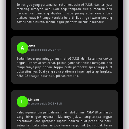
Temen gue yang pertama kali rekomendasiin ASIA128, dan ternyata
memang lumayan oke. Dari segi tampilan cukup modern dan
navigasinya gampang dipahami. Gue paling suka karena bisa
diakses lewat HP tanpa kendala berarti. Buat ngisi waktu kosong
sambil cari hiburan, menurut gue platform ini cukup menarik.
Alvin
A
Member sejak 2025 •
Arif
Sudah beberapa minggu main di ASIA128 dan kesannya cukup
bagus. Proses akses cepat, pilihan game slot online beragam, dan
tampilannya juga ringan. Nggak perlu perangkat spek tinggi buat
buka situsnya. Buat yang suka platform simpel tapi tetap lengkap,
ASIA128 bisa jadi salah satu pilihan menarik.
Lintang
L
Member sejak 2025 •
Bali
Kalau ngomongin pengalaman main slot online, ASIA128 termasuk
yang bikin gue nyaman. Menunya jelas, tampilannya nggak
berantakan, dan gampang dipakai bahkan buat pengguna baru.
Setiap kali buka situsnya juga terasa responsif. Jadi nggak heran