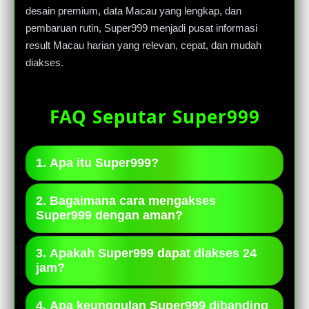
desain premium, data Macau yang lengkap, dan
pembaruan rutin, Super999 menjadi pusat informasi
result Macau harian yang relevan, cepat, dan mudah
diakses.
FAQ Seputar Super999
1. Apa itu Super999?
Super999 adalah sebuah platform online
2. Bagaimana cara mengakses
yang menyediakan berbagai informasi
Super999 dengan aman?
dan layanan digital yang dapat diakses
Pengguna dapat mengakses Super999
dengan mudah melalui perangkat
3. Apakah Super999 dapat diakses 24
melalui domain resmi yang aktif dan
jam?
desktop maupun mobile.
memastikan koneksi internet yang
Ya, Super999 dirancang untuk dapat
digunakan stabil agar pengalaman akses
4. Apa keunggulan Super999 dibanding