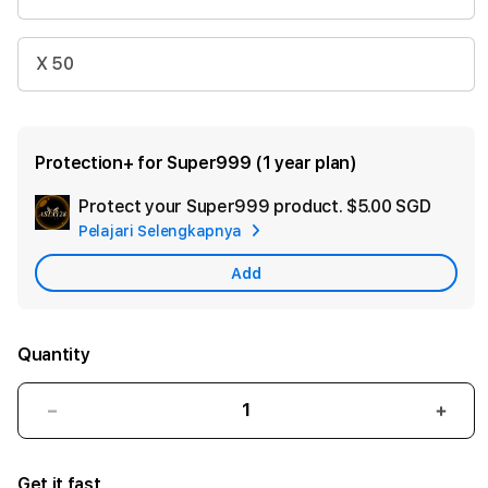
X 50
Protection+ for Super999 (1 year plan)
Protect your Super999 product.
$5.00 SGD
Add
Pelajari Selengkapnya
Apple
Care
Add
Quantity
Decrease
Incr
quantity
quant
for
for
Get it fast