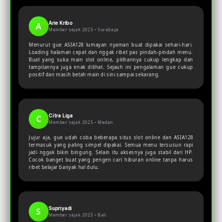
Arie Kribo
A
Member sejak 2025 •
Surabaya
Menurut gue ASIA128 lumayan nyaman buat dipakai sehari-hari.
Loading halaman cepat dan nggak ribet pas pindah-pindah menu.
Buat yang suka main slot online, pilihannya cukup lengkap dan
tampilannya juga enak dilihat. Sejauh ini pengalaman gue cukup
positif dan masih betah main di sini sampai sekarang.
Citra Liga
C
Member sejak 2025 •
Medan
Jujur aja, gue udah coba beberapa situs slot online dan ASIA128
termasuk yang paling simpel dipakai. Semua menu tersusun rapi
jadi nggak bikin bingung. Selain itu aksesnya juga stabil dari HP.
Cocok banget buat yang pengen cari hiburan online tanpa harus
ribet belajar banyak hal dulu.
Supriyadi
S
Member sejak 2025 •
Bali