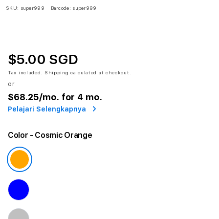
SKU:
super999
Barcode:
super999
$5.00 SGD
Tax included.
Shipping
calculated at checkout.
or
$68.25
/mo. for 4 mo.
Pelajari Selengkapnya
Color
- Cosmic Orange