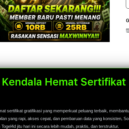
G
Open
Open
Open
media
media
media
5
7
9
in
in
in
modal
modal
modal
 Kendala Hemat Sertifikat G
t sertifikat gratifikasi yang memperkuat peluang terbaik, memban
ilan yang rapi, akses cepat, dan pembaruan data yang konsisten, So
gel4d jitu hari ini secara lebih mudah, praktis, dan terstruktur.