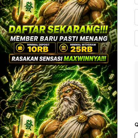
Open
media
3
in
modal
Q