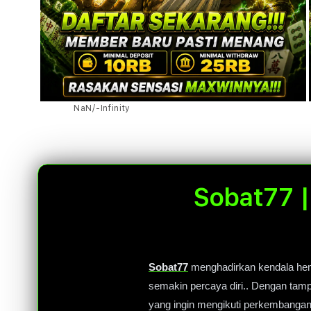
Open
Open
Open
of
NaN
/
-Infinity
media
media
media
4
6
8
in
in
in
modal
modal
modal
Sobat77 |
Sobat77
menghadirkan kendala hema
semakin percaya diri.. Dengan tamp
yang ingin mengikuti perkembangan To