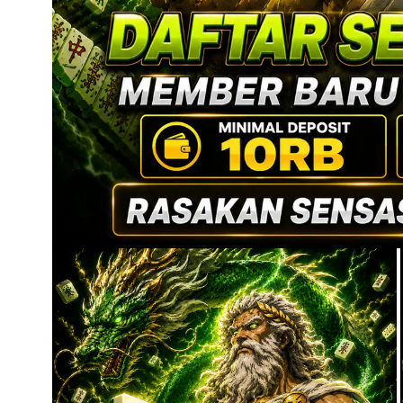
Open
media
1
in
modal