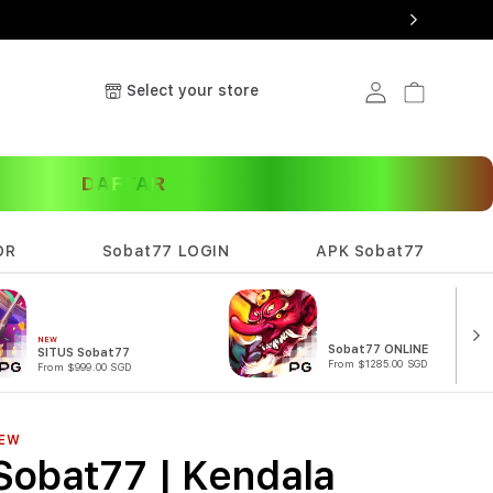
Select your store
Log in
Cart
DAFTAR
OR
Sobat77 LOGIN
APK Sobat77
NEW
Sobat77 ONLINE
SITUS Sobat77
From $1285.00 SGD
From $999.00 SGD
EW
Sobat77 | Kendala