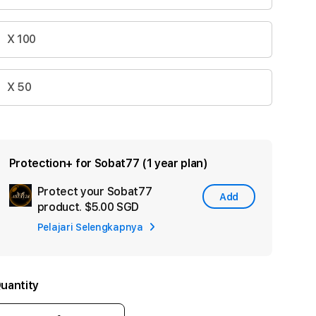
X 100
X 50
Protection+ for Sobat77 (1 year plan)
Protect your Sobat77
Add
Add
product.
$5.00 SGD
Apple
Pelajari Selengkapnya
Care
uantity