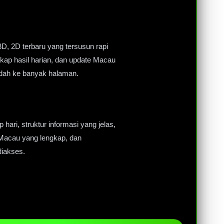
3D, 2D terbaru yang tersusun rapi
kap hasil harian, dan update Macau
ndah ke banyak halaman.
 hari, struktur informasi yang jelas,
Macau yang lengkap, dan
diakses.