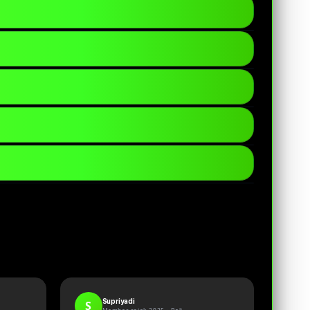
l yang dapat diakses dengan mudah melalui
si internet yang digunakan stabil agar
at memperoleh informasi dan layanan yang
formasi secara berkala untuk memberikan
mengakses platform dengan mudah melalui
Supriyadi
S