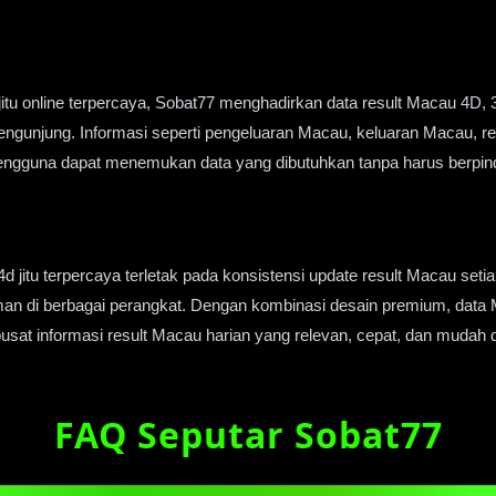
jitu online terpercaya, Sobat77 menghadirkan data result Macau 4D, 
ngunjung. Informasi seperti pengeluaran Macau, keluaran Macau, re
r pengguna dapat menemukan data yang dibutuhkan tanpa harus berpi
d jitu terpercaya terletak pada konsistensi update result Macau setiap
an di berbagai perangkat. Dengan kombinasi desain premium, data 
usat informasi result Macau harian yang relevan, cepat, dan mudah 
FAQ Seputar Sobat77