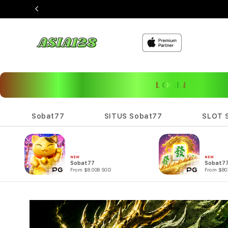
LOGIN
Sobat77
SITUS Sobat77
SLOT 
NEW
NEW
Sobat77
Sobat77
From $8.008 SGD
From $80
Skip to
product
information