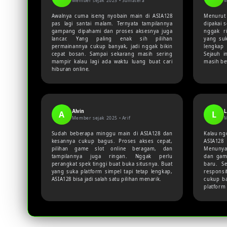
Member sejak 2025 •
Sumatera
M
Awalnya cuma iseng nyobain main di ASIA128
Menurut
pas lagi santai malam. Ternyata tampilannya
dipakai 
gampang dipahami dan proses aksesnya juga
nggak r
lancar. Yang paling enak sih pilihan
yang suk
permainannya cukup banyak, jadi nggak bikin
lengkap 
cepat bosan. Sampai sekarang masih sering
Sejauh i
mampir kalau lagi ada waktu luang buat cari
masih be
hiburan online.
Alvin
L
A
L
Member sejak 2025 •
Arif
M
Sudah beberapa minggu main di ASIA128 dan
Kalau ng
kesannya cukup bagus. Proses akses cepat,
ASIA128
pilihan game slot online beragam, dan
Menunya 
tampilannya juga ringan. Nggak perlu
dan gam
perangkat spek tinggi buat buka situsnya. Buat
baru. Se
yang suka platform simpel tapi tetap lengkap,
responsi
ASIA128 bisa jadi salah satu pilihan menarik.
cukup b
platform 