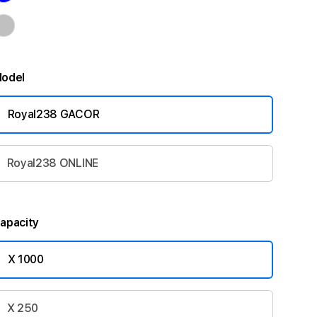
odel
Royal238 GACOR
Royal238 ONLINE
apacity
X 1000
X 250