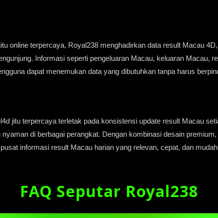
jitu online terpercaya, Royal238 menghadirkan data result Macau 4D,
ngunjung. Informasi seperti pengeluaran Macau, keluaran Macau, re
r pengguna dapat menemukan data yang dibutuhkan tanpa harus berpi
4d jitu terpercaya terletak pada konsistensi update result Macau setia
g nyaman di berbagai perangkat. Dengan kombinasi desain premium,
pusat informasi result Macau harian yang relevan, cepat, dan mudah
FAQ Seputar Royal238