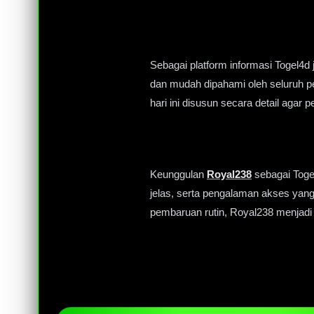
Sebagai platform informasi Togel4d 
dan mudah dipahami oleh seluruh pe
hari ini disusun secara detail aga
Keunggulan
Royal238
sebagai Togel
jelas, serta pengalaman akses yan
pembaruan rutin, Royal238 menjadi 