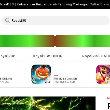
Royal238 | Keberanian Berpengaruh Rangking Cadangan
Daftar Disini 
Royal238
Royal238 ONLINE
Royal238 GAC
NEW
8 ONLINE
Royal238 GACOR
7.77 SGD
From $752.00 SGD
N