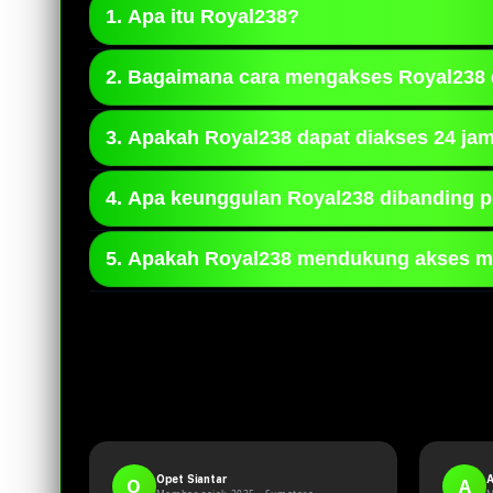
1. Apa itu Royal238?
Royal238 adalah sebuah platform online
2. Bagaimana cara mengakses Royal238
melalui perangkat desktop maupun mobile
Pengguna dapat mengakses Royal238 mel
3. Apakah Royal238 dapat diakses 24 ja
pengalaman akses menjadi lebih lancar.
Ya, Royal238 dirancang untuk dapat diak
4. Apa keunggulan Royal238 dibanding p
tersedia tanpa batasan waktu.
Royal238 menawarkan tampilan yang resp
5. Apakah Royal238 mendukung akses m
pengalaman pengguna yang lebih nyaman.
Ya, Royal238 telah dioptimalkan untuk 
smartphone maupun tablet serta PC.
Opet Siantar
A
O
A