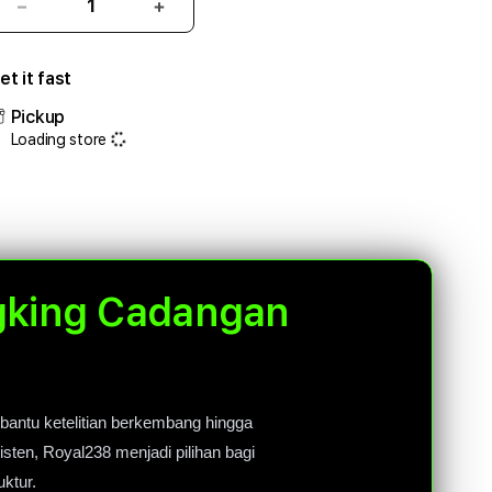
Decrease
Increase
quantity
quantity
for
for
et it fast
Royal238
Royal238
|
|
Pickup
Keberanian
Keberanian
Loading store
Berpengaruh
Berpengaruh
Rangking
Rangking
Cadangan
Cadangan
gking Cadangan
antu ketelitian berkembang hingga
sten, Royal238 menjadi pilihan bagi
uktur.