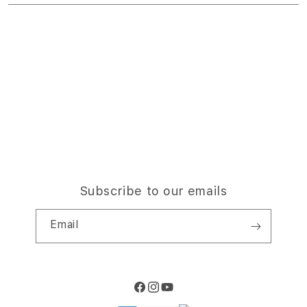
Rajajitu LOGIN
Find an iStudio near you
Contact Us
Trade-in
Why Shop at iStudio
FAQ
Traveller’s Reservation
Elush Corporate Website
Privacy Policy
Site Terms of Use
Subscribe to our emails
Email
Facebook
Instagram
YouTube
Payment