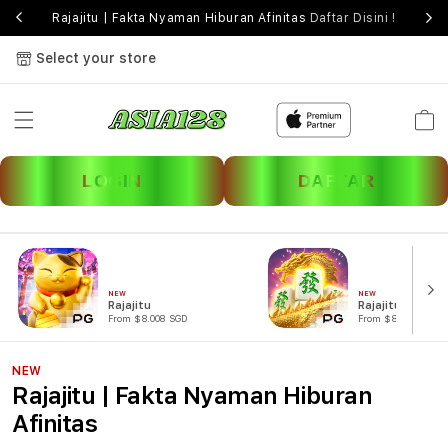
Rajajitu | Fakta Nyaman Hiburan Afinitas
Daftar Disini !
Select your store
Cart
LOGIN
DAFTAR
NEW
NEW
Rajajitu
Rajajitu ONLINE
From $8.008 SGD
From $807.77 SGD
NEW
Rajajitu | Fakta Nyaman Hiburan
Afinitas