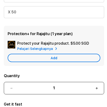
X 50
Protection+ for Rajajitu (1 year plan)
Protect your Rajajitu product.
$5.00 SGD
Add
Pelajari Selengkapnya
Apple
Care
Add
Quantity
Decrease
Incr
quantity
quant
for
for
Get it fast
Rajajitu
Rajaj