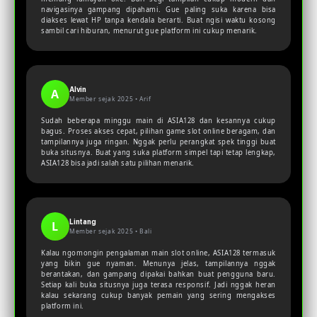
navigasinya gampang dipahami. Gue paling suka karena bisa
diakses lewat HP tanpa kendala berarti. Buat ngisi waktu kosong
sambil cari hiburan, menurut gue platform ini cukup menarik.
Alvin
A
Member sejak 2025 •
Arif
Sudah beberapa minggu main di ASIA128 dan kesannya cukup
bagus. Proses akses cepat, pilihan game slot online beragam, dan
tampilannya juga ringan. Nggak perlu perangkat spek tinggi buat
buka situsnya. Buat yang suka platform simpel tapi tetap lengkap,
ASIA128 bisa jadi salah satu pilihan menarik.
Lintang
L
Member sejak 2025 •
Bali
Kalau ngomongin pengalaman main slot online, ASIA128 termasuk
yang bikin gue nyaman. Menunya jelas, tampilannya nggak
berantakan, dan gampang dipakai bahkan buat pengguna baru.
Setiap kali buka situsnya juga terasa responsif. Jadi nggak heran
kalau sekarang cukup banyak pemain yang sering mengakses
platform ini.