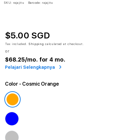
SKU:
rajajitu
Barcode:
rajajitu
$5.00 SGD
Tax included.
Shipping
calculated at checkout.
or
$68.25
/mo. for 4 mo.
Pelajari Selengkapnya
Color
- Cosmic Orange