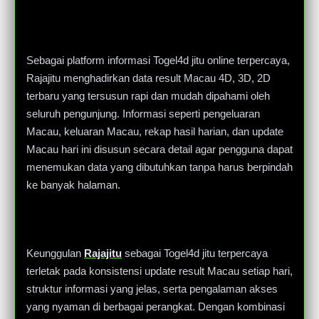
Sebagai platform informasi Togel4d jitu online terpercaya,
Rajajitu menghadirkan data result Macau 4D, 3D, 2D
terbaru yang tersusun rapi dan mudah dipahami oleh
seluruh pengunjung. Informasi seperti pengeluaran
Macau, keluaran Macau, rekap hasil harian, dan update
Macau hari ini disusun secara detail agar pengguna dapat
menemukan data yang dibutuhkan tanpa harus berpindah
ke banyak halaman.
Keunggulan
Rajajitu
sebagai Togel4d jitu terpercaya
terletak pada konsistensi update result Macau setiap hari,
struktur informasi yang jelas, serta pengalaman akses
yang nyaman di berbagai perangkat. Dengan kombinasi