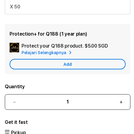
X 50
Protection+ for Q188 (1 year plan)
Protect your Q188 product.
$5.00 SGD
Add
Pelajari Selengkapnya
Apple
Care
Add
Quantity
Decrease
Incr
quantity
quant
for
for
Get it fast
Q188
Q188
|
|
Pickup