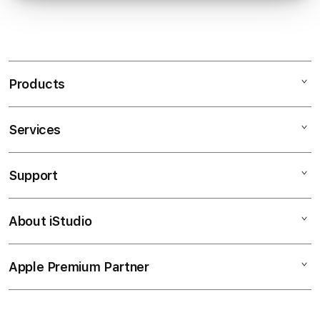
Products
Services
Q188
SITUS Q188
Support
AppleCare+
SLOT Q188
Corporate
Q188 ONLINE
About iStudio
My Account
Q188 ONLINE
Q188 GACOR
Collection & Delivery
Elush Service Provider
APK Q188
Apple Premium Partner
About Us
Returns & Exchanges
Financing Options
Q188 LOGIN
Find an iStudio near you
Contact Us
Trade-in