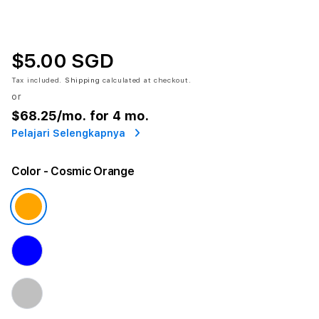
$5.00 SGD
Tax included.
Shipping
calculated at checkout.
or
$68.25
/mo. for 4 mo.
Pelajari Selengkapnya
Color
- Cosmic Orange