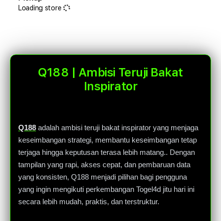
Ambisi
Ambi
Loading store
Teruji
Teruj
Bakat
Baka
Inspirator
Inspi
Q188 | Ambisi Teruji Bakat
Inspirator
Q188
adalah ambisi teruji bakat inspirator yang menjaga
keseimbangan strategi, membantu keseimbangan tetap
terjaga hingga keputusan terasa lebih matang.. Dengan
tampilan yang rapi, akses cepat, dan pembaruan data
yang konsisten, Q188 menjadi pilihan bagi pengguna
yang ingin mengikuti perkembangan Togel4d jitu hari ini
secara lebih mudah, praktis, dan terstruktur.