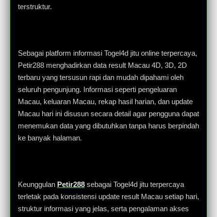
terstruktur.
Sebagai platform informasi Togel4d jitu online terpercaya,
Petir288 menghadirkan data result Macau 4D, 3D, 2D
terbaru yang tersusun rapi dan mudah dipahami oleh
seluruh pengunjung. Informasi seperti pengeluaran
Macau, keluaran Macau, rekap hasil harian, dan update
Macau hari ini disusun secara detail agar pengguna dapat
menemukan data yang dibutuhkan tanpa harus berpindah
ke banyak halaman.
Keunggulan
Petir288
sebagai Togel4d jitu terpercaya
terletak pada konsistensi update result Macau setiap hari,
struktur informasi yang jelas, serta pengalaman akses