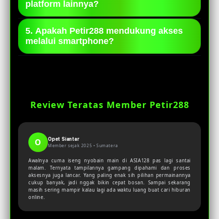
diakses kapan saja selama 24 jam
platform lainnya?
menjadi lebih lancar.
sehingga pengguna dapat memperoleh
Petir288 menawarkan tampilan yang
informasi dan layanan yang tersedia
5. Apakah Petir288 mendukung akses
responsif, proses akses yang cepat, serta
melalui smartphone?
tanpa batasan waktu.
pembaruan informasi secara berkala
Ya, Petir288 telah dioptimalkan untuk
untuk memberikan pengalaman
berbagai perangkat mobile sehingga
pengguna yang lebih nyaman.
pengguna dapat mengakses platform
dengan mudah melalui smartphone
Review Teratas Member Petir288
maupun tablet serta PC.
Opet Siantar
O
Member sejak 2025 •
Sumatera
Awalnya cuma iseng nyobain main di ASIA128 pas lagi santai
malam. Ternyata tampilannya gampang dipahami dan proses
aksesnya juga lancar. Yang paling enak sih pilihan permainannya
cukup banyak, jadi nggak bikin cepat bosan. Sampai sekarang
masih sering mampir kalau lagi ada waktu luang buat cari hiburan
online.