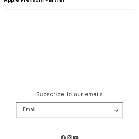
About Us
Returns & Exchanges
Financing Options
Petir288 LOGIN
Find an iStudio near you
Contact Us
Trade-in
Why Shop at iStudio
FAQ
Traveller’s Reservation
Elush Corporate Website
Privacy Policy
Site Terms of Use
Subscribe to our emails
Email