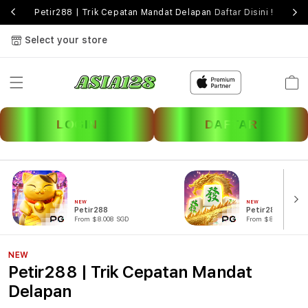
Petir288 | Trik Cepatan Mandat Delapan
Daftar Disini !
Select your store
Cart
LOGIN
DAFTAR
NEW
NEW
Petir288
Petir288 ONLIN
From $8.008 SGD
From $807.77 SGD
NEW
Petir288 | Trik Cepatan Mandat
Delapan