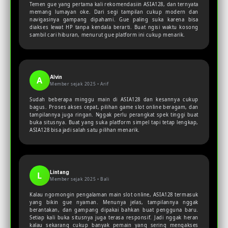
Temen gue yang pertama kali rekomendasiin ASIA128, dan ternyata
memang lumayan oke. Dari segi tampilan cukup modern dan
navigasinya gampang dipahami. Gue paling suka karena bisa
diakses lewat HP tanpa kendala berarti. Buat ngisi waktu kosong
sambil cari hiburan, menurut gue platform ini cukup menarik.
Alvin
A
Member sejak 2025 •
Arif
Sudah beberapa minggu main di ASIA128 dan kesannya cukup
bagus. Proses akses cepat, pilihan game slot online beragam, dan
tampilannya juga ringan. Nggak perlu perangkat spek tinggi buat
buka situsnya. Buat yang suka platform simpel tapi tetap lengkap,
ASIA128 bisa jadi salah satu pilihan menarik.
Lintang
L
Member sejak 2025 •
Bali
Kalau ngomongin pengalaman main slot online, ASIA128 termasuk
yang bikin gue nyaman. Menunya jelas, tampilannya nggak
berantakan, dan gampang dipakai bahkan buat pengguna baru.
Setiap kali buka situsnya juga terasa responsif. Jadi nggak heran
kalau sekarang cukup banyak pemain yang sering mengakses