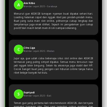
Arie Kribo
A
Member sejak 2025 •
Surabaya
Menurut gue ASIA128 lumayan nyaman buat dipakai sehari-hari.
Loading halaman cepat dan nggak ribet pas pindah-pindah menu.
Buat yang suka main slot online, pilihannya cukup lengkap dan
tampilannya juga enak dilihat. Sejauh ini pengalaman gue cukup
positif dan masih betah main di sini sampai sekarang.
Citra Liga
C
Member sejak 2025 •
Medan
Jujur aja, gue udah coba beberapa situs slot online dan ASIA128
termasuk yang paling simpel dipakai. Semua menu tersusun rapi
jadi nggak bikin bingung. Selain itu aksesnya juga stabil dari HP.
Cocok banget buat yang pengen cari hiburan online tanpa harus
ribet belajar banyak hal dulu.
Supriyadi
S
Member sejak 2025 •
Bali
Temen gue yang pertama kali rekomendasiin ASIA128, dan ternyata
memang lumayan oke. Dari segi tampilan cukup modern dan