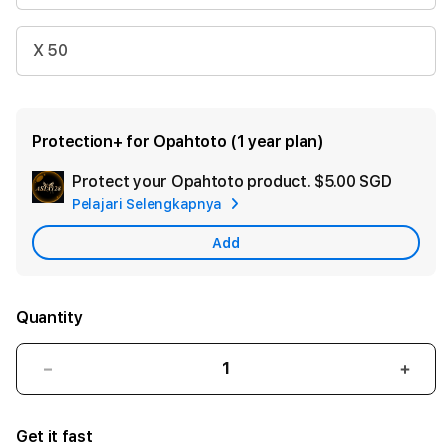
X 50
Protection+ for Opahtoto (1 year plan)
Protect your Opahtoto product.
$5.00 SGD
Add
Pelajari Selengkapnya
Apple
Care
Add
Quantity
Decrease
Incr
quantity
quant
for
for
Get it fast
Opahtoto
Opah