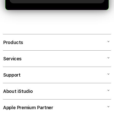
Products
Services
Opahtoto
SITUS Opahtoto
Support
AppleCare+
SLOT Opahtoto
Corporate
Opahtoto ONLINE
About iStudio
My Account
Opahtoto ONLINE
Opahtoto GACOR
Collection & Delivery
Elush Service Provider
APK Opahtoto
Apple Premium Partner
About Us
Returns & Exchanges
Financing Options