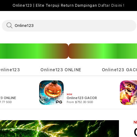
Online123 | Elite Terpuji Return Dampingan
Daftar Disini !
nline123
Online123 ONLINE
Online123 GAC
NEW
23 ONLINE
Online123 GACOR
7.77 SGD
From $752.00 SGD
N