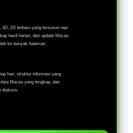
, 3D, 2D terbaru yang tersusun rapi
kap hasil harian, dan update Macau
ndah ke banyak halaman.
ap hari, struktur informasi yang
 data Macau yang lengkap, dan
h diakses.