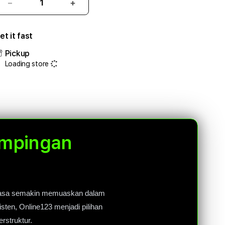
Decrease
Increase
quantity
quantity
for
for
et it fast
Online123
Online123
|
|
Pickup
Elite
Elite
Loading store
Terpuji
Terpuji
Return
Return
Dampingan
Dampingan
Dampingan
terasa semakin memuaskan dalam
sten, Online123 menjadi pilihan
rstruktur.