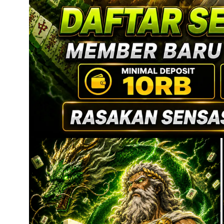
Open
media
1
in
modal