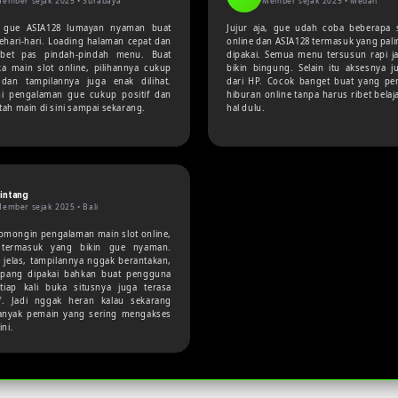
ember sejak 2025 •
Surabaya
Member sejak 2025 •
Medan
 gue ASIA128 lumayan nyaman buat
Jujur aja, gue udah coba beberapa s
sehari-hari. Loading halaman cepat dan
online dan ASIA128 termasuk yang pali
ibet pas pindah-pindah menu. Buat
dipakai. Semua menu tersusun rapi j
a main slot online, pilihannya cukup
bikin bingung. Selain itu aksesnya ju
dan tampilannya juga enak dilihat.
dari HP. Cocok banget buat yang pe
ni pengalaman gue cukup positif dan
hiburan online tanpa harus ribet belaj
tah main di sini sampai sekarang.
hal dulu.
intang
ember sejak 2025 •
Bali
omongin pengalaman main slot online,
 termasuk yang bikin gue nyaman.
jelas, tampilannya nggak berantakan,
pang dipakai bahkan buat pengguna
tiap kali buka situsnya juga terasa
f. Jadi nggak heran kalau sekarang
anyak pemain yang sering mengakses
ini.