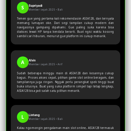
Supriyadi
S
Member sejak 2025 •
Bali
Temen gue yang pertama kali rekomendasiin ASIA128, dan ternyata
memang lumayan oke. Dari segi tampilan cukup modern dan
navigasinya gampang dipahami. Gue paling suka karena bisa
diakses lewat HP tanpa kendala berarti. Buat ngisi waktu kosong
sambil cari hiburan, menurut gue platform ini cukup menarik.
Alvin
A
Member sejak 2025 •
Arif
Sudah beberapa minggu main di ASIA128 dan kesannya cukup
bagus. Proses akses cepat, pilihan game slot online beragam, dan
tampilannya juga ringan. Nggak perlu perangkat spek tinggi buat
buka situsnya. Buat yang suka platform simpel tapi tetap lengkap,
ASIA128 bisa jadi salah satu pilihan menarik.
Lintang
L
Member sejak 2025 •
Bali
Kalau ngomongin pengalaman main slot online, ASIA128 termasuk