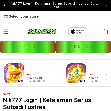
Nik777 Login | Ketajaman Serius Subsidi Ilustrasi
Daftar
Disini !
Select your store
Cart
LOGIN
DAFTAR
NEW
NEW
Nik777 Login
Nik777 Login ON
From $8.008 SGD
From $807.77 SGD
NEW
Nik777 Login | Ketajaman Serius
Subsidi Ilustrasi