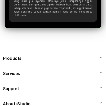
yang bikin gue nyaman. Menunya jelas, tampilannya nggak
berantakan, dan gampang dipakai bahkan buat pengguna baru.
Setiap kali buka situsnya juga terasa responsif. Jadi nggak heran
kalau sekarang cukup banyak pemain yang sering mengakses
platform ini.
Products
Services
Nik777 Login
SITUS Nik777 Login
Support
AppleCare+
SLOT Nik777 Login
Corporate
Nik777 Login ONLINE
About iStudio
My Account