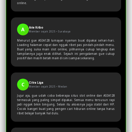
online.
Arie Kribo
A
Member sejak 2025 •
Surabaya
Menurut gue ASIA128 lumayan nyaman buat dipakai sehari-hari.
Loading halaman cepat dan nggak ribet pas pindah-pindah menu.
Buat yang suka main slot online, pilihannya cukup lengkap dan
tampilannya juga enak dilihat. Sejauh ini pengalaman gue cukup
positif dan masih betah main di sini sampai sekarang.
Citra Liga
C
Member sejak 2025 •
Medan
Jujur aja, gue udah coba beberapa situs slot online dan ASIA128
termasuk yang paling simpel dipakai. Semua menu tersusun rapi
jadi nggak bikin bingung. Selain itu aksesnya juga stabil dari HP.
Cocok banget buat yang pengen cari hiburan online tanpa harus
ribet belajar banyak hal dulu.