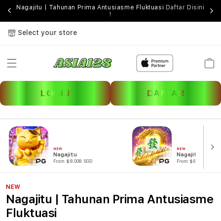
Nagajitu | Tahunan Prima Antusiasme Fluktuasi
Daftar Disini
!
Select your store
Cart
LOGIN
DAFTAR
NEW
NEW
Nagajitu
Nagajitu ONLIN
From $8.008 SGD
From $807.77 SGD
NEW
Nagajitu | Tahunan Prima Antusiasme
Fluktuasi