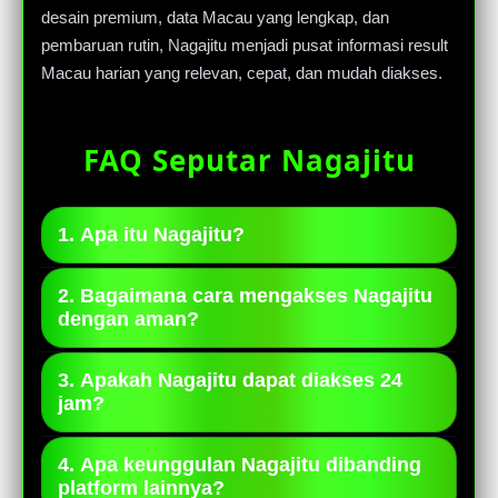
desain premium, data Macau yang lengkap, dan
pembaruan rutin, Nagajitu menjadi pusat informasi result
Macau harian yang relevan, cepat, dan mudah diakses.
FAQ Seputar Nagajitu
1. Apa itu Nagajitu?
Nagajitu adalah sebuah platform online
2. Bagaimana cara mengakses Nagajitu
yang menyediakan berbagai informasi
dengan aman?
dan layanan digital yang dapat diakses
Pengguna dapat mengakses Nagajitu
dengan mudah melalui perangkat
3. Apakah Nagajitu dapat diakses 24
melalui domain resmi yang aktif dan
jam?
desktop maupun mobile.
memastikan koneksi internet yang
Ya, Nagajitu dirancang untuk dapat
digunakan stabil agar pengalaman akses
4. Apa keunggulan Nagajitu dibanding
diakses kapan saja selama 24 jam
platform lainnya?
menjadi lebih lancar.