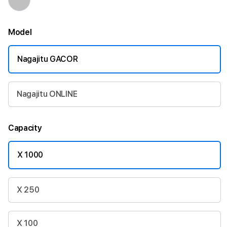
Model
Nagajitu GACOR
Nagajitu ONLINE
Capacity
X 1000
X 250
X 100