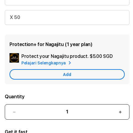
X 50
Protection+ for Nagajitu (1 year plan)
Protect your Nagajitu product.
$5.00 SGD
Add
Pelajari Selengkapnya
Apple
Care
Add
Quantity
Decrease
Incr
quantity
quant
for
for
Get it fast