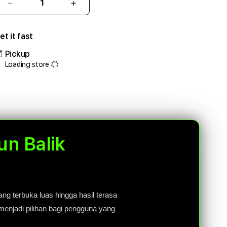
Decrease
Increase
quantity
quantity
for
for
et it fast
Mwin
Mwin
|
|
Pickup
Kapasitas
Kapasitas
Loading store
Berenergi
Berenergi
Pensiun
Pensiun
Balik
Balik
un Balik
 terbuka luas hingga hasil terasa
menjadi pilihan bagi pengguna yang