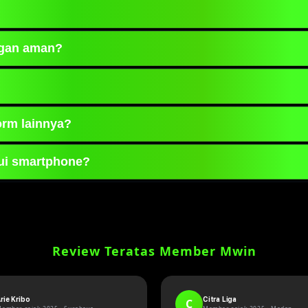
 menyediakan berbagai informasi dan layanan digital
ngan aman?
i domain resmi yang aktif dan memastikan koneks
 kapan saja selama 24 jam sehingga pengguna dapa
orm lainnya?
if, proses akses yang cepat, serta pembaruan inf
ui smartphone?
bagai perangkat mobile sehingga pengguna dapat m
Review Teratas Member Mwin
rie Kribo
Citra Liga
C