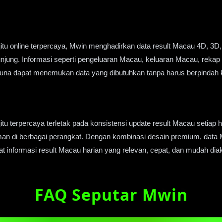
jitu online terpercaya, Mwin menghadirkan data result Macau 4D, 3D,
jung. Informasi seperti pengeluaran Macau, keluaran Macau, rekap h
ngguna dapat menemukan data yang dibutuhkan tanpa harus berpindah
itu terpercaya terletak pada konsistensi update result Macau setiap ha
an di berbagai perangkat. Dengan kombinasi desain premium, data 
t informasi result Macau harian yang relevan, cepat, dan mudah dia
FAQ Seputar Mwin