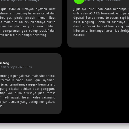
ember sejak 2025 •
Surabaya
Member sejak 2025 •
Medan
 gue ASIA128 lumayan nyaman buat
Jujur aja, gue udah coba beberapa s
sehari-hari. Loading halaman cepat dan
online dan ASIA128 termasuk yang pali
ibet pas pindah-pindah menu. Buat
dipakai. Semua menu tersusun rapi j
a main slot online, pilihannya cukup
bikin bingung. Selain itu aksesnya ju
dan tampilannya juga enak dilihat.
dari HP. Cocok banget buat yang pe
ni pengalaman gue cukup positif dan
hiburan online tanpa harus ribet belaj
tah main di sini sampai sekarang.
hal dulu.
intang
ember sejak 2025 •
Bali
omongin pengalaman main slot online,
 termasuk yang bikin gue nyaman.
jelas, tampilannya nggak berantakan,
pang dipakai bahkan buat pengguna
tiap kali buka situsnya juga terasa
f. Jadi nggak heran kalau sekarang
anyak pemain yang sering mengakses
ini.