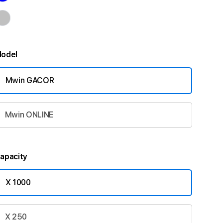
odel
Mwin GACOR
Mwin ONLINE
apacity
X 1000
X 250