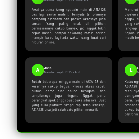
Member sejak 2025 •
Sumatera
M
Awalnya cuma iseng nyobain main di ASIA128
Menurut
pas lagi santai malam. Ternyata tampilannya
dipakai 
gampang dipahami dan proses aksesnya juga
nggak r
lancar. Yang paling enak sih pilihan
yang suk
permainannya cukup banyak, jadi nggak bikin
lengkap 
cepat bosan. Sampai sekarang masih sering
Sejauh i
mampir kalau lagi ada waktu luang buat cari
masih be
hiburan online.
Alvin
L
A
L
Member sejak 2025 •
Arif
M
Sudah beberapa minggu main di ASIA128 dan
Kalau ng
kesannya cukup bagus. Proses akses cepat,
ASIA128
pilihan game slot online beragam, dan
Menunya 
tampilannya juga ringan. Nggak perlu
dan gam
perangkat spek tinggi buat buka situsnya. Buat
baru. Se
yang suka platform simpel tapi tetap lengkap,
responsi
ASIA128 bisa jadi salah satu pilihan menarik.
cukup b
platform 