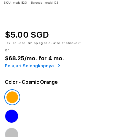
SKU:
modal123
Barcode:
modal123
$5.00 SGD
Tax included.
Shipping
calculated at checkout.
or
$68.25
/mo. for 4 mo.
Pelajari Selengkapnya
Color
- Cosmic Orange