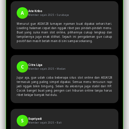
Arie Kribo
A
Member sejak 2025 •
Surabaya
Menurut gue ASIA128 lumayan nyaman buat dipakai sehari-hari.
Loading halaman cepat dan nggak ribet pas pindah-pindah menu.
Buat yang suka main slot online, pilihannya cukup lengkap dan
tampilannya juga enak dilihat. Sejauh ini pengalaman gue cukup
positif dan masih betah main di sini sampai sekarang.
Citra Liga
C
Member sejak 2025 •
Medan
Jujur aja, gue udah coba beberapa situs slot online dan ASIA128
termasuk yang paling simpel dipakai. Semua menu tersusun rapi
jadi nggak bikin bingung. Selain itu aksesnya juga stabil dari HP.
Cocok banget buat yang pengen cari hiburan online tanpa harus
ribet belajar banyak hal dulu.
Supriyadi
S
Member sejak 2025 •
Bali