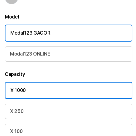
Model
Modal123 GACOR
Modal123 ONLINE
Capacity
X 1000
X 250
X 100