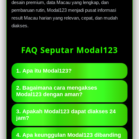
desain premium, data Macau yang lengkap, dan
pembaruan rutin, Modal123 menjadi pusat informasi
result Macau harian yang relevan, cepat, dan mudah
diakses.
FAQ Seputar Modal123
1. Apa itu Modal123?
Modal123 adalah sebuah platform online
2. Bagaimana cara mengakses
yang menyediakan berbagai informasi
Modal123 dengan aman?
dan layanan digital yang dapat diakses
Pengguna dapat mengakses Modal123
dengan mudah melalui perangkat
3. Apakah Modal123 dapat diakses 24
melalui domain resmi yang aktif dan
jam?
desktop maupun mobile.
memastikan koneksi internet yang
Ya, Modal123 dirancang untuk dapat
digunakan stabil agar pengalaman akses
4. Apa keunggulan Modal123 dibanding