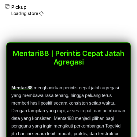
|
|
Pickup
Perintis
Perin
Loading store
Cepat
Cepa
Jatah
Jata
Agregasi
Agre
Mentari88 | Perintis Cepat Jatah
Agregasi
Mentari88
menghadirkan perintis cepat jatah agregasi
yang membawa rasa tenang, hingga peluang terus
memberi hasil positif secara konsisten setiap waktu..
Dengan tampilan yang rapi, akses cepat, dan pembaruan
data yang konsisten, Mentari88 menjadi pilihan bagi
pengguna yang ingin mengikuti perkembangan Togel4d
jitu hari ini secara lebih mudah, praktis, dan terstruktur.