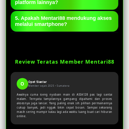
diakses kapan saja selama 24 jam
platform lainnya?
menjadi lebih lancar.
sehingga pengguna dapat memperoleh
Mentari88 menawarkan tampilan yang
informasi dan layanan yang tersedia
5. Apakah Mentari88 mendukung akses
responsif, proses akses yang cepat, serta
melalui smartphone?
tanpa batasan waktu.
pembaruan informasi secara berkala
Ya, Mentari88 telah dioptimalkan untuk
untuk memberikan pengalaman
berbagai perangkat mobile sehingga
pengguna yang lebih nyaman.
pengguna dapat mengakses platform
dengan mudah melalui smartphone
Review Teratas Member Mentari88
maupun tablet serta PC.
Opet Siantar
O
Member sejak 2025 •
Sumatera
Awalnya cuma iseng nyobain main di ASIA128 pas lagi santai
malam. Ternyata tampilannya gampang dipahami dan proses
aksesnya juga lancar. Yang paling enak sih pilihan permainannya
cukup banyak, jadi nggak bikin cepat bosan. Sampai sekarang
masih sering mampir kalau lagi ada waktu luang buat cari hiburan
online.