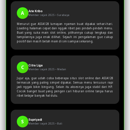
Arie Kribo
A
Member sejak 2025 •
Surabaya
Menurut gue ASIA128 lumayan nyaman buat dipakai sehari-hari.
Loading halaman cepat dan nggak ribet pas pindah-pindah menu.
Buat yang suka main slot online, pilihannya cukup lengkap dan
tampilannya juga enak dilihat. Sejauh ini pengalaman gue cukup
positif dan masih betah main di sini sampai sekarang.
Citra Liga
C
Member sejak 2025 •
Medan
Jujur aja, gue udah coba beberapa situs slot online dan ASIA128
termasuk yang paling simpel dipakai. Semua menu tersusun rapi
jadi nggak bikin bingung. Selain itu aksesnya juga stabil dari HP.
Cocok banget buat yang pengen cari hiburan online tanpa harus
ribet belajar banyak hal dulu.
Supriyadi
S
Member sejak 2025 •
Bali