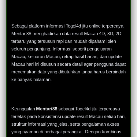
Sebagai platform informasi Togel4d jitu online terpercaya,
Mentari88 menghadirkan data result Macau 4D, 3D, 2D
terbaru yang tersusun rapi dan mudah dipahami oleh
seluruh pengunjung. Informasi seperti pengeluaran
Macau, keluaran Macau, rekap hasil harian, dan update
Macau hari ini disusun secara detail agar pengguna dapat
menemukan data yang dibutuhkan tanpa harus berpindah
ke banyak halaman.
Keunggulan
Mentari88
sebagai Togel4d jitu terpercaya
terletak pada konsistensi update result Macau setiap hari,
struktur informasi yang jelas, serta pengalaman akses
yang nyaman di berbagai perangkat. Dengan kombinasi