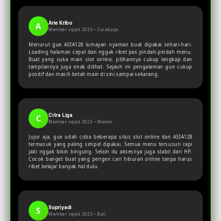
Arie Kribo
A
Member sejak 2025 •
Surabaya
Menurut gue ASIA128 lumayan nyaman buat dipakai sehari-hari.
Loading halaman cepat dan nggak ribet pas pindah-pindah menu.
Buat yang suka main slot online, pilihannya cukup lengkap dan
tampilannya juga enak dilihat. Sejauh ini pengalaman gue cukup
positif dan masih betah main di sini sampai sekarang.
Citra Liga
C
Member sejak 2025 •
Medan
Jujur aja, gue udah coba beberapa situs slot online dan ASIA128
termasuk yang paling simpel dipakai. Semua menu tersusun rapi
jadi nggak bikin bingung. Selain itu aksesnya juga stabil dari HP.
Cocok banget buat yang pengen cari hiburan online tanpa harus
ribet belajar banyak hal dulu.
Supriyadi
S
Member sejak 2025 •
Bali