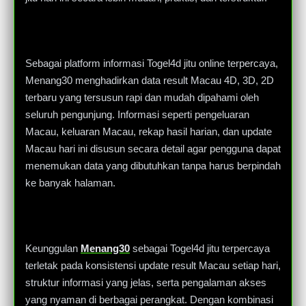
Sebagai platform informasi Togel4d jitu online terpercaya,
Menang30 menghadirkan data result Macau 4D, 3D, 2D
terbaru yang tersusun rapi dan mudah dipahami oleh
seluruh pengunjung. Informasi seperti pengeluaran
Macau, keluaran Macau, rekap hasil harian, dan update
Macau hari ini disusun secara detail agar pengguna dapat
menemukan data yang dibutuhkan tanpa harus berpindah
ke banyak halaman.
Keunggulan
Menang30
sebagai Togel4d jitu terpercaya
terletak pada konsistensi update result Macau setiap hari,
struktur informasi yang jelas, serta pengalaman akses
yang nyaman di berbagai perangkat. Dengan kombinasi