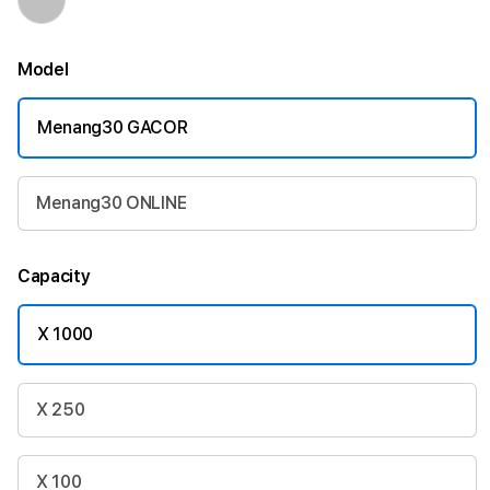
Model
Menang30 GACOR
Menang30 ONLINE
Capacity
X 1000
X 250
X 100