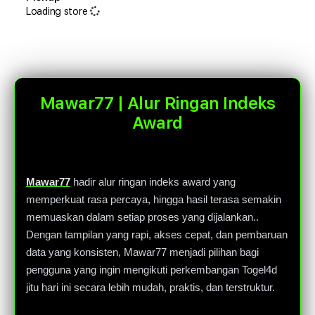
Alur
Alur
Loading store
Ringan
Ring
Indeks
Inde
Award
Awar
Mawar77 | Alur Ringan Indeks
Award
Mawar77
hadir alur ringan indeks award yang
memperkuat rasa percaya, hingga hasil terasa semakin
memuaskan dalam setiap proses yang dijalankan..
Dengan tampilan yang rapi, akses cepat, dan pembaruan
data yang konsisten, Mawar77 menjadi pilihan bagi
pengguna yang ingin mengikuti perkembangan Togel4d
jitu hari ini secara lebih mudah, praktis, dan terstruktur.