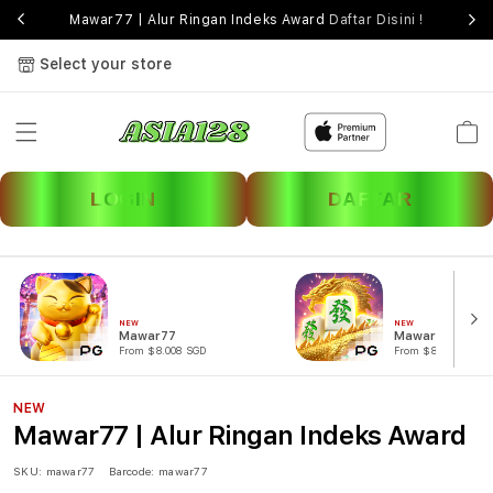
Mawar77 | Alur Ringan Indeks Award
Daftar Disini !
Select your store
Cart
LOGIN
DAFTAR
NEW
NEW
Mawar77
Mawar77 ONLIN
From $8.008 SGD
From $807.77 SGD
NEW
Mawar77 | Alur Ringan Indeks Award
SKU:
mawar77
Barcode:
mawar77