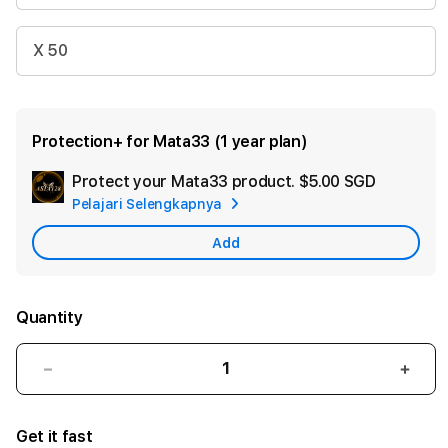
X 50
Protection+ for Mata33 (1 year plan)
Protect your Mata33 product.
$5.00 SGD
Add
Pelajari Selengkapnya
Apple
Care
Add
Quantity
Decrease
Incr
quantity
quant
for
for
Get it fast
Mata33
Mata