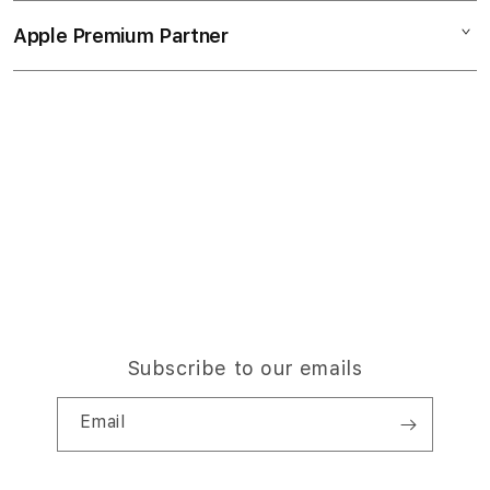
Collection & Delivery
Elush Service Provider
APK Markas168
Apple Premium Partner
About Us
Returns & Exchanges
Financing Options
Markas168 LOGIN
Find an iStudio near you
Contact Us
Trade-in
Why Shop at iStudio
FAQ
Traveller’s Reservation
Elush Corporate Website
Privacy Policy
Site Terms of Use
Subscribe to our emails
Email