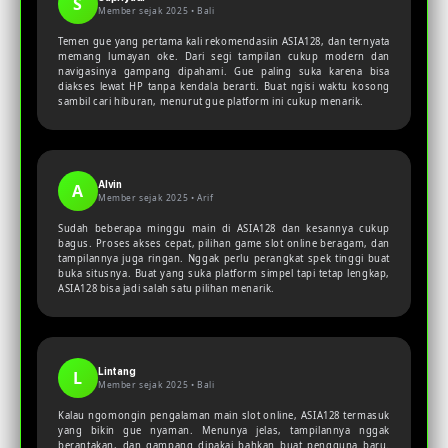
S
Member sejak 2025 •
Bali
Temen gue yang pertama kali rekomendasiin ASIA128, dan ternyata
memang lumayan oke. Dari segi tampilan cukup modern dan
navigasinya gampang dipahami. Gue paling suka karena bisa
diakses lewat HP tanpa kendala berarti. Buat ngisi waktu kosong
sambil cari hiburan, menurut gue platform ini cukup menarik.
Alvin
A
Member sejak 2025 •
Arif
Sudah beberapa minggu main di ASIA128 dan kesannya cukup
bagus. Proses akses cepat, pilihan game slot online beragam, dan
tampilannya juga ringan. Nggak perlu perangkat spek tinggi buat
buka situsnya. Buat yang suka platform simpel tapi tetap lengkap,
ASIA128 bisa jadi salah satu pilihan menarik.
Lintang
L
Member sejak 2025 •
Bali
Kalau ngomongin pengalaman main slot online, ASIA128 termasuk
yang bikin gue nyaman. Menunya jelas, tampilannya nggak
berantakan, dan gampang dipakai bahkan buat pengguna baru.