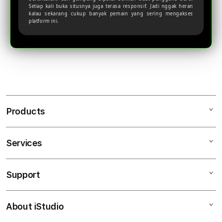
Setiap kali buka situsnya juga terasa responsif. Jadi nggak heran
kalau sekarang cukup banyak pemain yang sering mengakses
platform ini.
Products
Services
Markas168
SITUS Markas168
Support
AppleCare+
SLOT Markas168
Corporate
Markas168 ONLINE
About iStudio
My Account
Markas168 ONLINE
Markas168 GACOR