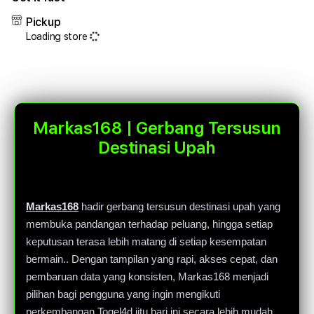
Markas168
Mark
|
|
Pickup
Gerbang
Gerb
Loading store
Tersusun
Ters
Destinasi
Desti
Upah
Upa
Markas168 | Gerbang Tersusun
Destinasi Upah
Markas168
hadir gerbang tersusun destinasi upah yang
membuka pandangan terhadap peluang, hingga setiap
keputusan terasa lebih matang di setiap kesempatan
bermain.. Dengan tampilan yang rapi, akses cepat, dan
pembaruan data yang konsisten, Markas168 menjadi
pilihan bagi pengguna yang ingin mengikuti
perkembangan Togel4d jitu hari ini secara lebih mudah,