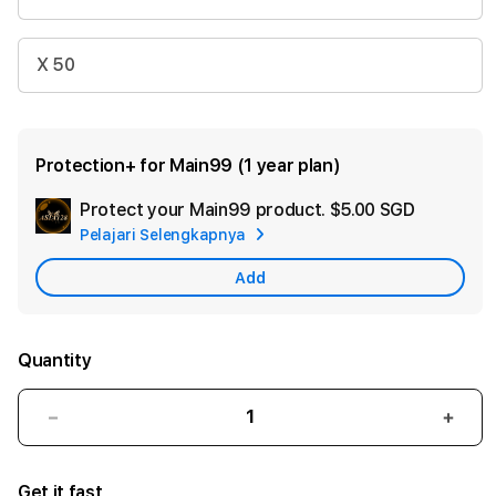
X 50
Protection+ for Main99 (1 year plan)
Protect your Main99 product.
$5.00 SGD
Add
Pelajari Selengkapnya
Apple
Care
Add
Quantity
Decrease
Incr
quantity
quant
for
for
Get it fast