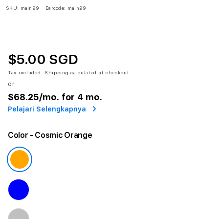
SKU:
main99
Barcode:
main99
$5.00 SGD
Tax included.
Shipping
calculated at checkout.
or
$68.25
/mo. for 4 mo.
Pelajari Selengkapnya
Color
- Cosmic Orange