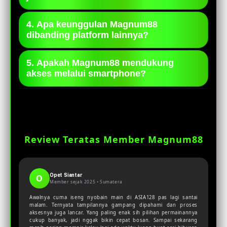
memastikan koneksi internet yang
Ya, Magnum88 dirancang untuk dapat
digunakan stabil agar pengalaman akses
4. Apa keunggulan Magnum88
diakses kapan saja selama 24 jam
dibanding platform lainnya?
menjadi lebih lancar.
sehingga pengguna dapat memperoleh
Magnum88 menawarkan tampilan yang
informasi dan layanan yang tersedia
5. Apakah Magnum88 mendukung
responsif, proses akses yang cepat, serta
akses melalui smartphone?
tanpa batasan waktu.
pembaruan informasi secara berkala
Ya, Magnum88 telah dioptimalkan untuk
untuk memberikan pengalaman
berbagai perangkat mobile sehingga
pengguna yang lebih nyaman.
pengguna dapat mengakses platform
dengan mudah melalui smartphone
Review Teratas Member Magnum88
maupun tablet serta PC.
Opet Siantar
O
Member sejak 2025 •
Sumatera
Awalnya cuma iseng nyobain main di ASIA128 pas lagi santai
malam. Ternyata tampilannya gampang dipahami dan proses
aksesnya juga lancar. Yang paling enak sih pilihan permainannya
cukup banyak, jadi nggak bikin cepat bosan. Sampai sekarang