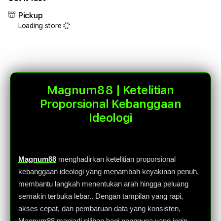
Magnum88
Mag
|
|
Pickup
Ketelitian
Ketel
Loading store
Proporsional
Propo
Kebanggaan
Keba
Ideologi
Ideol
Magnum88 | Ketelitian
Proporsional Kebanggaan
Ideologi
Magnum88
menghadirkan ketelitian proporsional
kebanggaan ideologi yang menambah keyakinan penuh,
membantu langkah menentukan arah hingga peluang
semakin terbuka lebar.. Dengan tampilan yang rapi,
akses cepat, dan pembaruan data yang konsisten,
Magnum88 menjadi pilihan bagi pengguna yang ingin