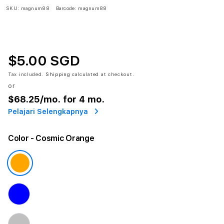
SKU:
magnum88
Barcode:
magnum88
$5.00 SGD
Tax included.
Shipping
calculated at checkout.
or
$68.25
/mo. for 4 mo.
Pelajari Selengkapnya
Color
- Cosmic Orange