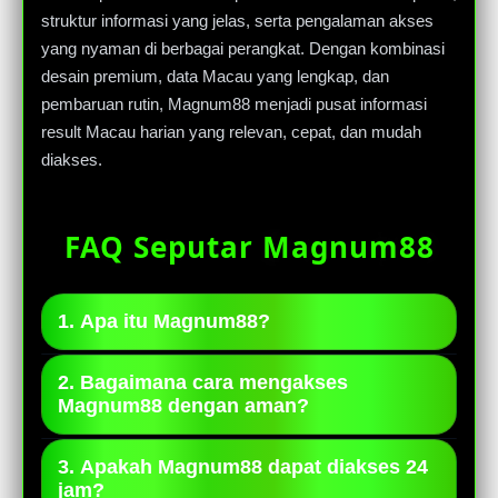
struktur informasi yang jelas, serta pengalaman akses
yang nyaman di berbagai perangkat. Dengan kombinasi
desain premium, data Macau yang lengkap, dan
pembaruan rutin, Magnum88 menjadi pusat informasi
result Macau harian yang relevan, cepat, dan mudah
diakses.
FAQ Seputar Magnum88
1. Apa itu Magnum88?
Magnum88 adalah sebuah platform
2. Bagaimana cara mengakses
online yang menyediakan berbagai
Magnum88 dengan aman?
informasi dan layanan digital yang dapat
Pengguna dapat mengakses Magnum88
diakses dengan mudah melalui perangkat
3. Apakah Magnum88 dapat diakses 24
melalui domain resmi yang aktif dan
jam?
desktop maupun mobile.