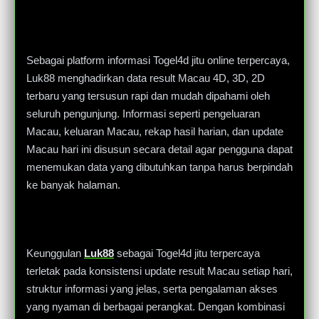
Sebagai platform informasi Togel4d jitu online terpercaya,
Luk88 menghadirkan data result Macau 4D, 3D, 2D
terbaru yang tersusun rapi dan mudah dipahami oleh
seluruh pengunjung. Informasi seperti pengeluaran
Macau, keluaran Macau, rekap hasil harian, dan update
Macau hari ini disusun secara detail agar pengguna dapat
menemukan data yang dibutuhkan tanpa harus berpindah
ke banyak halaman.
Keunggulan
Luk88
sebagai Togel4d jitu terpercaya
terletak pada konsistensi update result Macau setiap hari,
struktur informasi yang jelas, serta pengalaman akses
yang nyaman di berbagai perangkat. Dengan kombinasi