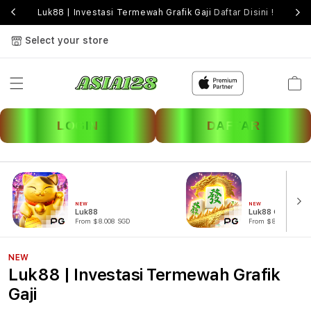
Luk88 | Investasi Termewah Grafik Gaji
Daftar Disini !
Select your store
Cart
LOGIN
DAFTAR
NEW
NEW
Luk88
Luk88 ONLINE
From $8.008 SGD
From $807.77 SGD
NEW
Luk88 | Investasi Termewah Grafik
Gaji