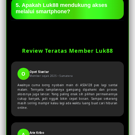
Luk88 menawarkan tampilan yang
dan layanan yang tersedia tanpa batasan
5. Apakah Luk88 mendukung akses
responsif, proses akses yang cepat, serta
melalui smartphone?
waktu.
pembaruan informasi secara berkala
Ya, Luk88 telah dioptimalkan untuk
untuk memberikan pengalaman
berbagai perangkat mobile sehingga
pengguna yang lebih nyaman.
pengguna dapat mengakses platform
dengan mudah melalui smartphone
Review Teratas Member Luk88
maupun tablet serta PC.
Opet Siantar
O
Member sejak 2025 •
Sumatera
Awalnya cuma iseng nyobain main di ASIA128 pas lagi santai
malam. Ternyata tampilannya gampang dipahami dan proses
aksesnya juga lancar. Yang paling enak sih pilihan permainannya
cukup banyak, jadi nggak bikin cepat bosan. Sampai sekarang
masih sering mampir kalau lagi ada waktu luang buat cari hiburan
online.
Arie Kribo
A