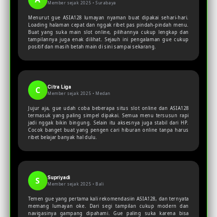
Member sejak 2025 •
Surabaya
Menurut gue ASIA128 lumayan nyaman buat dipakai sehari-hari.
Loading halaman cepat dan nggak ribet pas pindah-pindah menu.
Buat yang suka main slot online, pilihannya cukup lengkap dan
tampilannya juga enak dilihat. Sejauh ini pengalaman gue cukup
positif dan masih betah main di sini sampai sekarang.
Citra Liga
C
Member sejak 2025 •
Medan
Jujur aja, gue udah coba beberapa situs slot online dan ASIA128
termasuk yang paling simpel dipakai. Semua menu tersusun rapi
jadi nggak bikin bingung. Selain itu aksesnya juga stabil dari HP.
Cocok banget buat yang pengen cari hiburan online tanpa harus
ribet belajar banyak hal dulu.
Supriyadi
S
Member sejak 2025 •
Bali
Temen gue yang pertama kali rekomendasiin ASIA128, dan ternyata
memang lumayan oke. Dari segi tampilan cukup modern dan
navigasinya gampang dipahami. Gue paling suka karena bisa