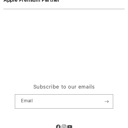
About Us
Returns & Exchanges
Financing Options
Lancar178 LOGIN
Find an iStudio near you
Contact Us
Trade-in
Why Shop at iStudio
FAQ
Traveller’s Reservation
Elush Corporate Website
Privacy Policy
Site Terms of Use
Subscribe to our emails
Email