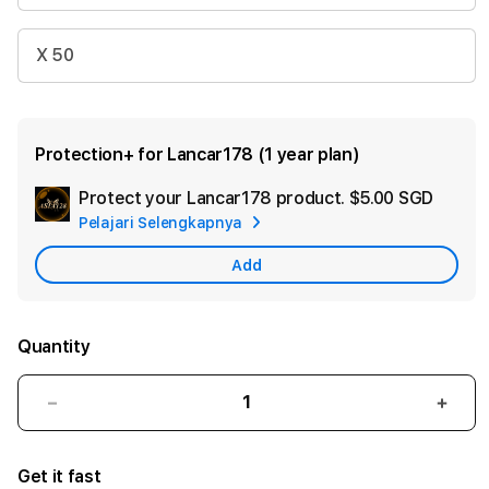
X 50
Protection+ for Lancar178 (1 year plan)
Protect your Lancar178 product.
$5.00 SGD
Add
Pelajari Selengkapnya
Apple
Care
Add
Quantity
Decrease
Incr
quantity
quant
for
for
Get it fast
Lancar178
Lanc