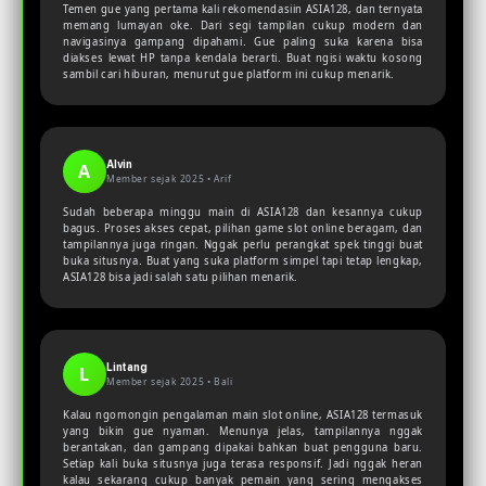
Temen gue yang pertama kali rekomendasiin ASIA128, dan ternyata
memang lumayan oke. Dari segi tampilan cukup modern dan
navigasinya gampang dipahami. Gue paling suka karena bisa
diakses lewat HP tanpa kendala berarti. Buat ngisi waktu kosong
sambil cari hiburan, menurut gue platform ini cukup menarik.
Alvin
A
Member sejak 2025 •
Arif
Sudah beberapa minggu main di ASIA128 dan kesannya cukup
bagus. Proses akses cepat, pilihan game slot online beragam, dan
tampilannya juga ringan. Nggak perlu perangkat spek tinggi buat
buka situsnya. Buat yang suka platform simpel tapi tetap lengkap,
ASIA128 bisa jadi salah satu pilihan menarik.
Lintang
L
Member sejak 2025 •
Bali
Kalau ngomongin pengalaman main slot online, ASIA128 termasuk
yang bikin gue nyaman. Menunya jelas, tampilannya nggak
berantakan, dan gampang dipakai bahkan buat pengguna baru.
Setiap kali buka situsnya juga terasa responsif. Jadi nggak heran
kalau sekarang cukup banyak pemain yang sering mengakses