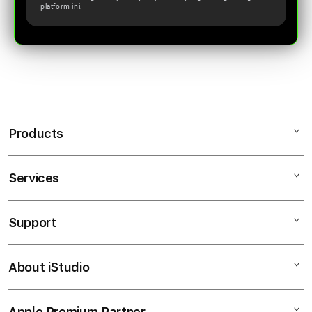
platform ini.
Products
Services
Lancar178
SITUS Lancar178
Support
AppleCare+
SLOT Lancar178
Corporate
Lancar178 ONLINE
About iStudio
My Account
Lancar178 ONLINE
Lancar178 GACOR
Collection & Delivery
Elush Service Provider
APK Lancar178
Apple Premium Partner