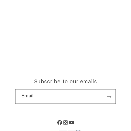
Lagubet LOGIN
Find an iStudio near you
Contact Us
Trade-in
Why Shop at iStudio
FAQ
Traveller’s Reservation
Elush Corporate Website
Privacy Policy
Site Terms of Use
Subscribe to our emails
Email
Facebook
Instagram
YouTube
Payment