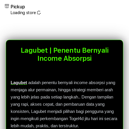
|
|
Pickup
Penentu
Pene
Loading store
Bernyali
Berny
Income
Inco
Absorpsi
Abso
Lagubet | Penentu Bernyali
Income Absorpsi
Lagubet
adalah penentu bernyali income absorpsi yang
menjaga alur permainan, hingga strategi memberi arah
yang lebih jelas pada setiap langkah.. Dengan tampilan
yang rapi, akses cepat, dan pembaruan data yang
konsisten, Lagubet menjadi pilihan bagi pengguna yang
ingin mengikuti perkembangan Togel4d jitu hari ini secara
lebih mudah, praktis, dan terstruktur.