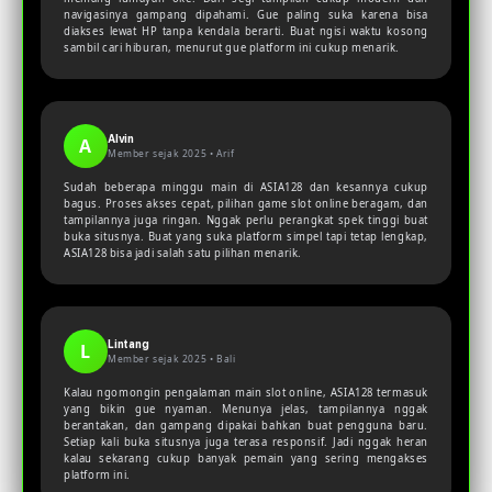
navigasinya gampang dipahami. Gue paling suka karena bisa
diakses lewat HP tanpa kendala berarti. Buat ngisi waktu kosong
sambil cari hiburan, menurut gue platform ini cukup menarik.
Alvin
A
Member sejak 2025 •
Arif
Sudah beberapa minggu main di ASIA128 dan kesannya cukup
bagus. Proses akses cepat, pilihan game slot online beragam, dan
tampilannya juga ringan. Nggak perlu perangkat spek tinggi buat
buka situsnya. Buat yang suka platform simpel tapi tetap lengkap,
ASIA128 bisa jadi salah satu pilihan menarik.
Lintang
L
Member sejak 2025 •
Bali
Kalau ngomongin pengalaman main slot online, ASIA128 termasuk
yang bikin gue nyaman. Menunya jelas, tampilannya nggak
berantakan, dan gampang dipakai bahkan buat pengguna baru.
Setiap kali buka situsnya juga terasa responsif. Jadi nggak heran
kalau sekarang cukup banyak pemain yang sering mengakses
platform ini.