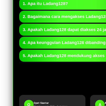
1. Apa itu Ladang128?
Ladang128 adalah sebuah platform onlin
2. Bagaimana cara mengakses Ladang1
melalui perangkat desktop maupun mobile
Pengguna dapat mengakses Ladang128 mel
3. Apakah Ladang128 dapat diakses 24 j
pengalaman akses menjadi lebih lancar.
Ya, Ladang128 dirancang untuk dapat dia
4. Apa keunggulan Ladang128 dibanding 
tersedia tanpa batasan waktu.
Ladang128 menawarkan tampilan yang resp
5. Apakah Ladang128 mendukung akses 
pengalaman pengguna yang lebih nyaman.
Ya, Ladang128 telah dioptimalkan untuk 
smartphone maupun tablet serta PC.
Opet Siantar
A
O
A