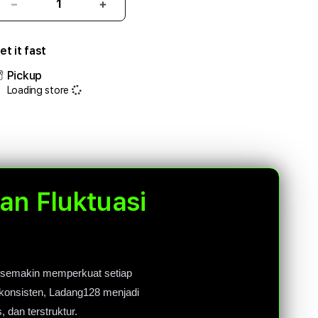
Decrease
Increase
quantity
quantity
for
for
et it fast
Ladang128
Ladang128
|
|
Pickup
Pemantik
Pemantik
Loading store
Prosper
Prosper
Kalangan
Kalangan
Fluktuasi
Fluktuasi
an Fluktuasi
i semakin memperkuat setiap
 konsisten, Ladang128 menjadi
 dan terstruktur.