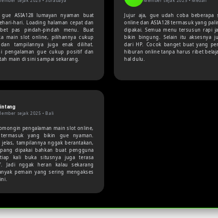
ember sejak 2025 •
Surabaya
Member sejak 2025 •
Medan
 gue ASIA128 lumayan nyaman buat
Jujur aja, gue udah coba beberapa s
sehari-hari. Loading halaman cepat dan
online dan ASIA128 termasuk yang pali
ibet pas pindah-pindah menu. Buat
dipakai. Semua menu tersusun rapi j
a main slot online, pilihannya cukup
bikin bingung. Selain itu aksesnya ju
dan tampilannya juga enak dilihat.
dari HP. Cocok banget buat yang pe
ni pengalaman gue cukup positif dan
hiburan online tanpa harus ribet belaj
tah main di sini sampai sekarang.
hal dulu.
intang
ember sejak 2025 •
Bali
omongin pengalaman main slot online,
 termasuk yang bikin gue nyaman.
jelas, tampilannya nggak berantakan,
pang dipakai bahkan buat pengguna
tiap kali buka situsnya juga terasa
f. Jadi nggak heran kalau sekarang
anyak pemain yang sering mengakses
ini.