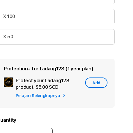
X 100
X 50
Protection+ for Ladang128 (1 year plan)
Protect your Ladang128
Add
Add
product.
$5.00 SGD
Apple
Pelajari Selengkapnya
Care
uantity