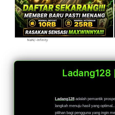
Open
Open
Open
of
NaN
/
-Infinity
media
media
media
4
6
8
in
in
in
modal
modal
modal
Ladang128 |
Ladang128
adalah pemantik prospe
langkah menuju hasil yang optimal.
pilihan bagi pengguna yang ingin men