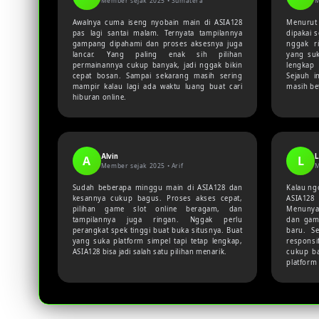
Member sejak 2025 •
Sumatera
M
Awalnya cuma iseng nyobain main di ASIA128
Menurut
pas lagi santai malam. Ternyata tampilannya
dipakai 
gampang dipahami dan proses aksesnya juga
nggak r
lancar. Yang paling enak sih pilihan
yang suk
permainannya cukup banyak, jadi nggak bikin
lengkap 
cepat bosan. Sampai sekarang masih sering
Sejauh i
mampir kalau lagi ada waktu luang buat cari
masih be
hiburan online.
Alvin
L
A
L
Member sejak 2025 •
Arif
M
Sudah beberapa minggu main di ASIA128 dan
Kalau ng
kesannya cukup bagus. Proses akses cepat,
ASIA128
pilihan game slot online beragam, dan
Menunya 
tampilannya juga ringan. Nggak perlu
dan gam
perangkat spek tinggi buat buka situsnya. Buat
baru. Se
yang suka platform simpel tapi tetap lengkap,
responsi
ASIA128 bisa jadi salah satu pilihan menarik.
cukup b
platform 