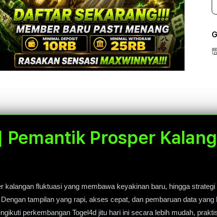
G
Open
Open
Open
media
media
media
5
7
9
in
in
in
modal
modal
modal
 Pemantik Prosper Kalang
r kalangan fluktuasi yang membawa keyakinan baru, hingga strateg
. Dengan tampilan yang rapi, akses cepat, dan pembaruan data yang
gikuti perkembangan Togel4d jitu hari ini secara lebih mudah, praktis,