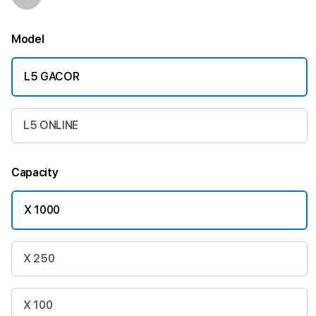
Model
L5 GACOR
L5 ONLINE
Capacity
X 1000
X 250
X 100