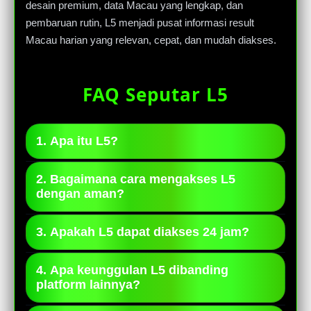
desain premium, data Macau yang lengkap, dan
pembaruan rutin, L5 menjadi pusat informasi result
Macau harian yang relevan, cepat, dan mudah diakses.
FAQ Seputar L5
1. Apa itu L5?
L5 adalah sebuah platform online yang
2. Bagaimana cara mengakses L5
menyediakan berbagai informasi dan
dengan aman?
layanan digital yang dapat diakses
Pengguna dapat mengakses L5 melalui
dengan mudah melalui perangkat
3. Apakah L5 dapat diakses 24 jam?
domain resmi yang aktif dan memastikan
desktop maupun mobile.
Ya, L5 dirancang untuk dapat diakses
koneksi internet yang digunakan stabil
4. Apa keunggulan L5 dibanding
kapan saja selama 24 jam sehingga
agar pengalaman akses menjadi lebih
platform lainnya?
pengguna dapat memperoleh informasi
lancar.