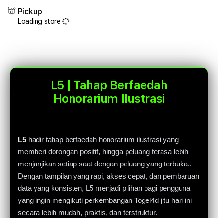
|
|
Pickup
Tahap
Taha
Loading store
Berfaedah
Berf
Honorarium
Hono
Ilustrasi
Ilustr
L5 | Tahap Berfaedah
Honorarium Ilustrasi
L5
hadir tahap berfaedah honorarium ilustrasi yang
memberi dorongan positif, hingga peluang terasa lebih
menjanjikan setiap saat dengan peluang yang terbuka..
Dengan tampilan yang rapi, akses cepat, dan pembaruan
data yang konsisten, L5 menjadi pilihan bagi pengguna
yang ingin mengikuti perkembangan Togel4d jitu hari ini
secara lebih mudah, praktis, dan terstruktur.