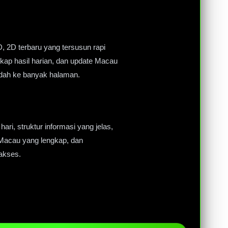
D, 2D terbaru yang tersusun rapi
kap hasil harian, dan update Macau
ndah ke banyak halaman.
ari, struktur informasi yang jelas,
Macau yang lengkap, dan
iakses.