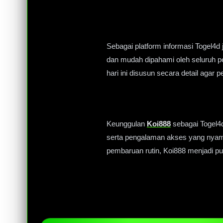
Sebagai platform informasi Togel4d 
dan mudah dipahami oleh seluruh pe
hari ini disusun secara detail aga
Keunggulan
Koi888
sebagai Togel4d 
serta pengalaman akses yang nyam
pembaruan rutin, Koi888 menjadi pu