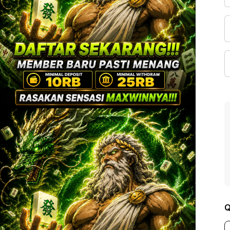
Open
media
3
in
modal
Q