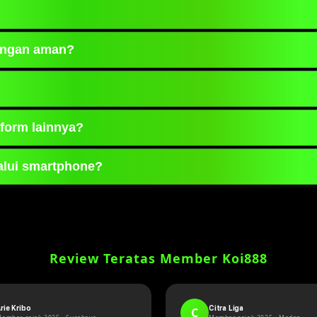
g menyediakan berbagai informasi dan layanan digita
engan aman?
ui domain resmi yang aktif dan memastikan konek
es kapan saja selama 24 jam sehingga pengguna dapa
tform lainnya?
sif, proses akses yang cepat, serta pembaruan in
alui smartphone?
rbagai perangkat mobile sehingga pengguna dapat 
Review Teratas Member Koi888
rie Kribo
Citra Liga
C