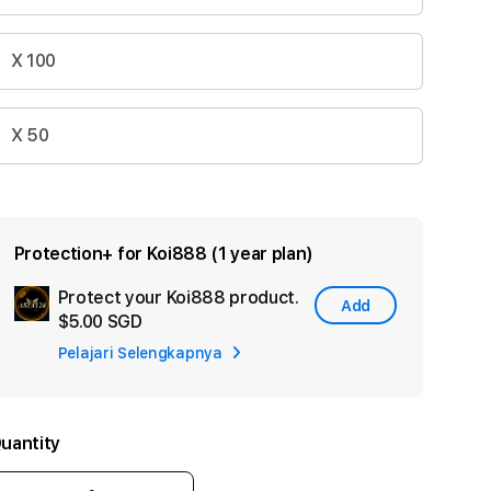
X 100
X 50
Protection+ for Koi888 (1 year plan)
Protect your Koi888 product.
Add
Add
$5.00 SGD
Apple
Pelajari Selengkapnya
Care
uantity