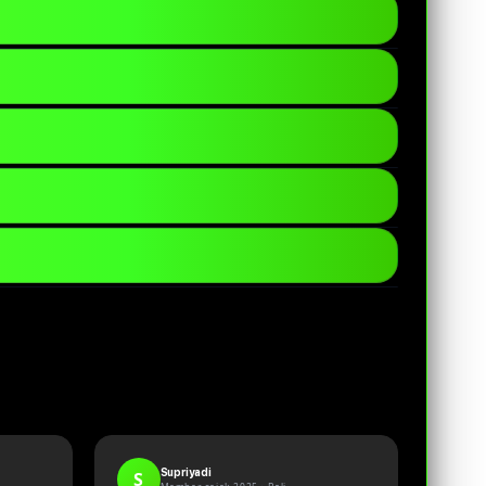
l yang dapat diakses dengan mudah melalui
si internet yang digunakan stabil agar
t memperoleh informasi dan layanan yang
formasi secara berkala untuk memberikan
mengakses platform dengan mudah melalui
Supriyadi
S