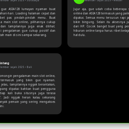
ember sejak 2025 •
Surabaya
Member sejak 2025 •
Medan
 gue ASIA128 lumayan nyaman buat
Jujur aja, gue udah coba beberapa s
sehari-hari. Loading halaman cepat dan
online dan ASIA128 termasuk yang pali
ibet pas pindah-pindah menu. Buat
dipakai. Semua menu tersusun rapi j
a main slot online, pilihannya cukup
bikin bingung. Selain itu aksesnya ju
dan tampilannya juga enak dilihat.
dari HP. Cocok banget buat yang pe
ni pengalaman gue cukup positif dan
hiburan online tanpa harus ribet belaj
tah main di sini sampai sekarang.
hal dulu.
intang
ember sejak 2025 •
Bali
omongin pengalaman main slot online,
 termasuk yang bikin gue nyaman.
jelas, tampilannya nggak berantakan,
pang dipakai bahkan buat pengguna
tiap kali buka situsnya juga terasa
f. Jadi nggak heran kalau sekarang
anyak pemain yang sering mengakses
ini.