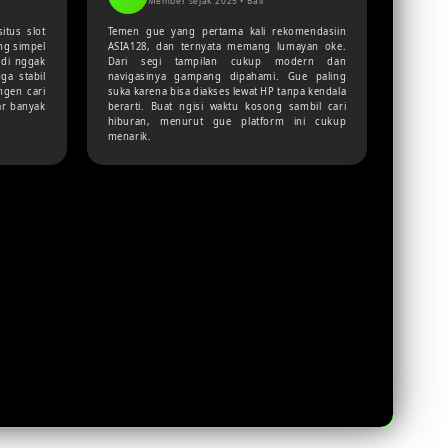
Member sejak 2025 •
Bali
itus slot
Temen gue yang pertama kali rekomendasiin
ng simpel
ASIA128, dan ternyata memang lumayan oke.
adi nggak
Dari segi tampilan cukup modern dan
ga stabil
navigasinya gampang dipahami. Gue paling
ngen cari
suka karena bisa diakses lewat HP tanpa kendala
ar banyak
berarti. Buat ngisi waktu kosong sambil cari
hiburan, menurut gue platform ini cukup
menarik.