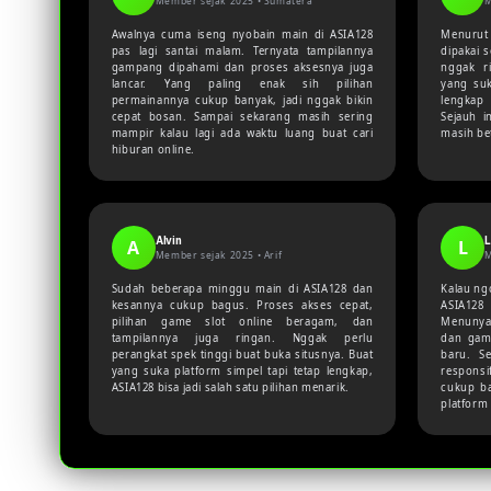
Member sejak 2025 •
Sumatera
M
Awalnya cuma iseng nyobain main di ASIA128
Menurut
pas lagi santai malam. Ternyata tampilannya
dipakai 
gampang dipahami dan proses aksesnya juga
nggak r
lancar. Yang paling enak sih pilihan
yang suk
permainannya cukup banyak, jadi nggak bikin
lengkap 
cepat bosan. Sampai sekarang masih sering
Sejauh i
mampir kalau lagi ada waktu luang buat cari
masih be
hiburan online.
Alvin
L
A
L
Member sejak 2025 •
Arif
M
Sudah beberapa minggu main di ASIA128 dan
Kalau ng
kesannya cukup bagus. Proses akses cepat,
ASIA128
pilihan game slot online beragam, dan
Menunya 
tampilannya juga ringan. Nggak perlu
dan gam
perangkat spek tinggi buat buka situsnya. Buat
baru. Se
yang suka platform simpel tapi tetap lengkap,
responsi
ASIA128 bisa jadi salah satu pilihan menarik.
cukup b
platform 