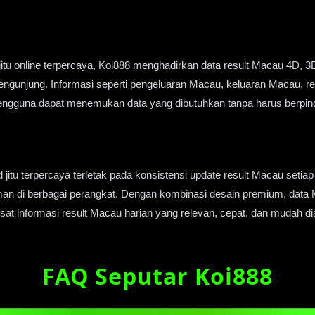
jitu online terpercaya, Koi888 menghadirkan data result Macau 4D, 3
ngunjung. Informasi seperti pengeluaran Macau, keluaran Macau, re
r pengguna dapat menemukan data yang dibutuhkan tanpa harus berpi
jitu terpercaya terletak pada konsistensi update result Macau setiap h
an di berbagai perangkat. Dengan kombinasi desain premium, data 
sat informasi result Macau harian yang relevan, cepat, dan mudah d
FAQ Seputar Koi888