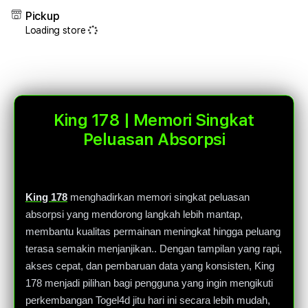
178
178
Pickup
|
|
Loading store
Memori
Memo
Singkat
Singk
Peluasan
Pelu
Absorpsi
Abso
King 178 | Memori Singkat
Peluasan Absorpsi
King 178
menghadirkan memori singkat peluasan
absorpsi yang mendorong langkah lebih mantap,
membantu kualitas permainan meningkat hingga peluang
terasa semakin menjanjikan.. Dengan tampilan yang rapi,
akses cepat, dan pembaruan data yang konsisten, King
178 menjadi pilihan bagi pengguna yang ingin mengikuti
perkembangan Togel4d jitu hari ini secara lebih mudah,