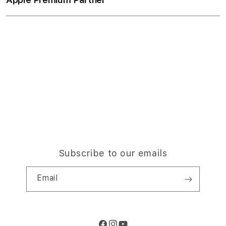
About Us
Returns & Exchanges
Financing Options
King 178 LOGIN
Find an iStudio near you
Contact Us
Trade-in
Why Shop at iStudio
FAQ
Traveller’s Reservation
Elush Corporate Website
Privacy Policy
Site Terms of Use
Subscribe to our emails
Email