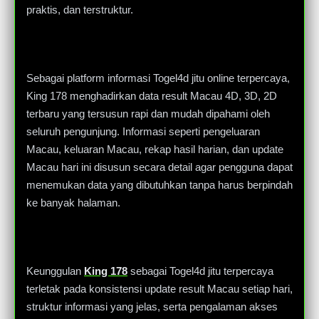
praktis, dan terstruktur.
Sebagai platform informasi Togel4d jitu online terpercaya,
King 178 menghadirkan data result Macau 4D, 3D, 2D
terbaru yang tersusun rapi dan mudah dipahami oleh
seluruh pengunjung. Informasi seperti pengeluaran
Macau, keluaran Macau, rekap hasil harian, dan update
Macau hari ini disusun secara detail agar pengguna dapat
menemukan data yang dibutuhkan tanpa harus berpindah
ke banyak halaman.
Keunggulan
King 178
sebagai Togel4d jitu terpercaya
terletak pada konsistensi update result Macau setiap hari,
struktur informasi yang jelas, serta pengalaman akses