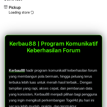
Kerbau88
Kerb
|
|
Pickup
Program
Prog
Loading store
Komunikatif
Komun
Keberhasilan
Kebe
Forum
Foru
Kerbau88 | Program Komunikatif
Keberhasilan Forum
Kerbau88
hadir program komunikatif keberhasilan forum
yang membangun pola bermain, hingga peluang terus
terbuka lebih luas untuk meraih hasil terbaik.. Dengan
tampilan yang rapi, akses cepat, dan pembaruan data
yang konsisten, Kerbau88 menjadi pilihan bagi pengguna
yang ingin mengikuti perkembangan Togel4d jitu hari ini
secara lebih mudah, praktis, dan terstruktur.