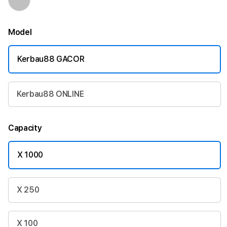
Model
Kerbau88 GACOR
Kerbau88 ONLINE
Capacity
X 1000
X 250
X 100