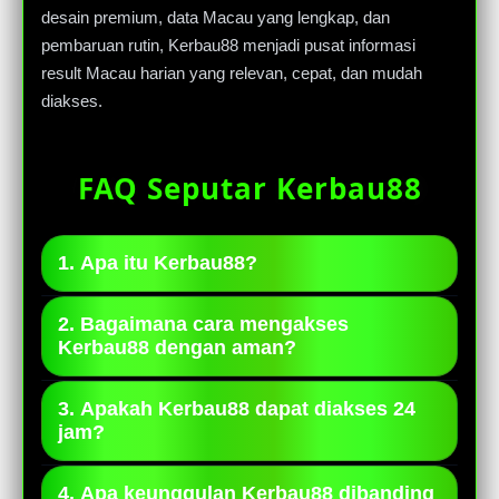
desain premium, data Macau yang lengkap, dan
pembaruan rutin, Kerbau88 menjadi pusat informasi
result Macau harian yang relevan, cepat, dan mudah
diakses.
FAQ Seputar Kerbau88
1. Apa itu Kerbau88?
Kerbau88 adalah sebuah platform online
2. Bagaimana cara mengakses
yang menyediakan berbagai informasi
Kerbau88 dengan aman?
dan layanan digital yang dapat diakses
Pengguna dapat mengakses Kerbau88
dengan mudah melalui perangkat
3. Apakah Kerbau88 dapat diakses 24
melalui domain resmi yang aktif dan
jam?
desktop maupun mobile.
memastikan koneksi internet yang
Ya, Kerbau88 dirancang untuk dapat
digunakan stabil agar pengalaman akses
4. Apa keunggulan Kerbau88 dibanding