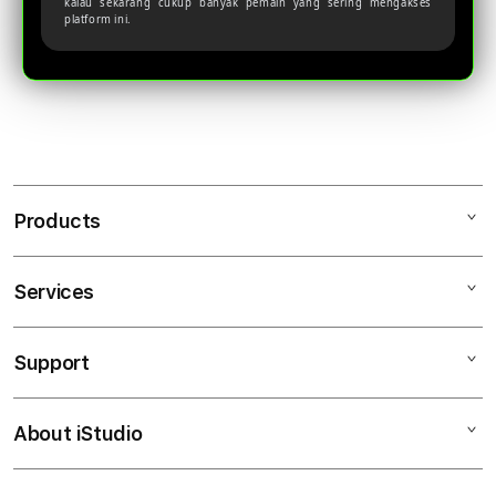
kalau sekarang cukup banyak pemain yang sering mengakses
platform ini.
Products
Services
Kerbau88
SITUS Kerbau88
Support
AppleCare+
SLOT Kerbau88
Corporate
Kerbau88 ONLINE
About iStudio
My Account
Kerbau88 ONLINE
Kerbau88 GACOR
Collection & Delivery
Elush Service Provider