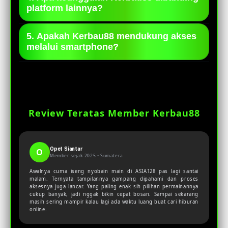
diakses kapan saja selama 24 jam
platform lainnya?
menjadi lebih lancar.
sehingga pengguna dapat memperoleh
Kerbau88 menawarkan tampilan yang
informasi dan layanan yang tersedia
5. Apakah Kerbau88 mendukung akses
responsif, proses akses yang cepat, serta
melalui smartphone?
tanpa batasan waktu.
pembaruan informasi secara berkala
Ya, Kerbau88 telah dioptimalkan untuk
untuk memberikan pengalaman
berbagai perangkat mobile sehingga
pengguna yang lebih nyaman.
pengguna dapat mengakses platform
dengan mudah melalui smartphone
Review Teratas Member Kerbau88
maupun tablet serta PC.
Opet Siantar
O
Member sejak 2025 •
Sumatera
Awalnya cuma iseng nyobain main di ASIA128 pas lagi santai
malam. Ternyata tampilannya gampang dipahami dan proses
aksesnya juga lancar. Yang paling enak sih pilihan permainannya
cukup banyak, jadi nggak bikin cepat bosan. Sampai sekarang
masih sering mampir kalau lagi ada waktu luang buat cari hiburan
online.