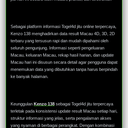
Sebagai platform informasi Togel4d jitu online terpercaya,
Kenzo 138 menghadirkan data result Macau 4D, 3D, 2D
terbaru yang tersusun rapi dan mudah dipahami oleh
seluruh pengunjung. Informasi seperti pengeluaran
Macau, keluaran Macau, rekap hasil harian, dan update
Macau hari ini disusun secara detail agar pengguna dapat
menemukan data yang dibutuhkan tanpa harus berpindah
ke banyak halaman.
Keunggulan
Kenzo 138
sebagai Togel4d jitu terpercaya
terletak pada konsistensi update result Macau setiap hari,
struktur informasi yang jelas, serta pengalaman akses
yang nyaman di berbagai perangkat. Dengan kombinasi