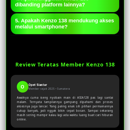
diakses kapan saja selama 24 jam
dibanding platform lainnya?
menjadi lebih lancar.
sehingga pengguna dapat memperoleh
Kenzo 138 menawarkan tampilan yang
informasi dan layanan yang tersedia
5. Apakah Kenzo 138 mendukung akses
responsif, proses akses yang cepat, serta
melalui smartphone?
tanpa batasan waktu.
pembaruan informasi secara berkala
Ya, Kenzo 138 telah dioptimalkan untuk
untuk memberikan pengalaman
berbagai perangkat mobile sehingga
pengguna yang lebih nyaman.
pengguna dapat mengakses platform
dengan mudah melalui smartphone
Review Teratas Member Kenzo 138
maupun tablet serta PC.
Opet Siantar
O
Member sejak 2025 •
Sumatera
Awalnya cuma iseng nyobain main di ASIA128 pas lagi santai
malam. Ternyata tampilannya gampang dipahami dan proses
aksesnya juga lancar. Yang paling enak sih pilihan permainannya
cukup banyak, jadi nggak bikin cepat bosan. Sampai sekarang
masih sering mampir kalau lagi ada waktu luang buat cari hiburan
online.