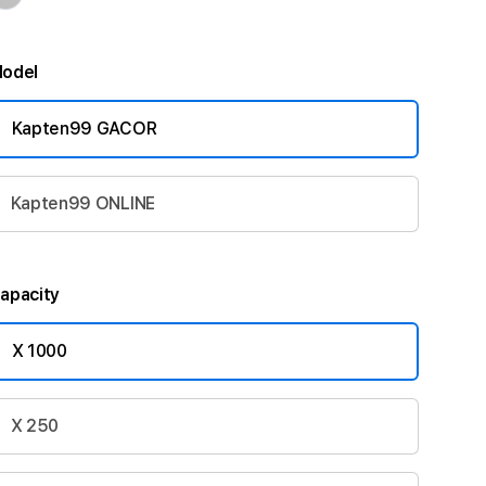
odel
Kapten99 GACOR
Kapten99 ONLINE
apacity
X 1000
X 250