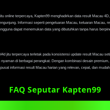
jitu online terpercaya, Kapten99 menghadirkan data result Macau 4D,
ngunjung. Informasi seperti pengeluaran Macau, keluaran Macau, re
r pengguna dapat menemukan data yang dibutuhkan tanpa harus berpi
4d jitu terpercaya terletak pada konsistensi update result Macau seti
g nyaman di berbagai perangkat. Dengan kombinasi desain premium,
pusat informasi result Macau harian yang relevan, cepat, dan mudah
FAQ Seputar Kapten99