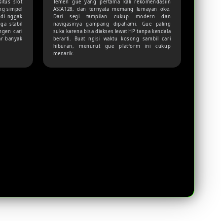
itus slot
Temen gue yang pertama kali rekomendasiin
ng simpel
ASIA128, dan ternyata memang lumayan oke.
adi nggak
Dari segi tampilan cukup modern dan
ga stabil
navigasinya gampang dipahami. Gue paling
ngen cari
suka karena bisa diakses lewat HP tanpa kendala
ar banyak
berarti. Buat ngisi waktu kosong sambil cari
hiburan, menurut gue platform ini cukup
menarik.