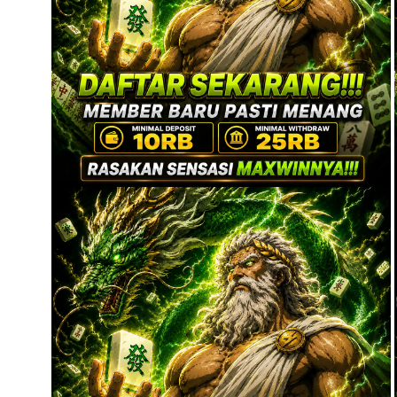
Open
media
2
in
modal