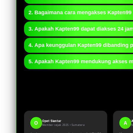
Kapten99 adalah sebuah platform online
2. Bagaimana cara mengakses Kapten99
melalui perangkat desktop maupun mobile
Pengguna dapat mengakses Kapten99 mel
3. Apakah Kapten99 dapat diakses 24 ja
pengalaman akses menjadi lebih lancar.
Ya, Kapten99 dirancang untuk dapat diak
4. Apa keunggulan Kapten99 dibanding p
tersedia tanpa batasan waktu.
Kapten99 menawarkan tampilan yang resp
5. Apakah Kapten99 mendukung akses m
pengalaman pengguna yang lebih nyaman.
Ya, Kapten99 telah dioptimalkan untuk 
smartphone maupun tablet serta PC.
Opet Siantar
A
O
A
Member sejak 2025 •
Sumatera
M