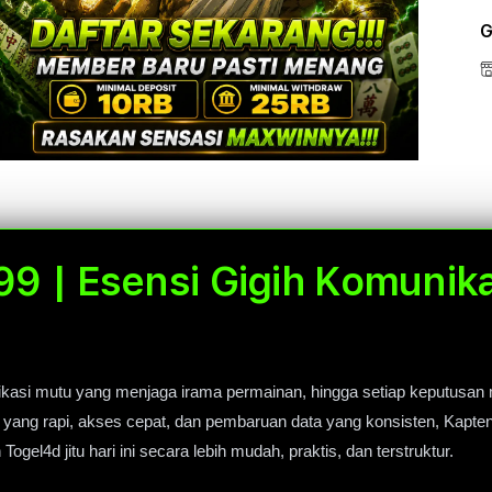
G
Open
Open
Open
media
media
media
5
7
9
in
in
in
modal
modal
modal
9 | Esensi Gigih Komunik
ikasi mutu yang menjaga irama permainan, hingga setiap keputusan
yang rapi, akses cepat, dan pembaruan data yang konsisten, Kapten
gel4d jitu hari ini secara lebih mudah, praktis, dan terstruktur.