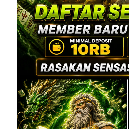
Open
media
1
in
modal