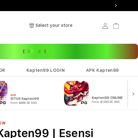
Select your store
Log in
Cart
DAFTAR
OR
Kapten99 LOGIN
APK Kapten99
NEW
Kapten99 ONLINE
SITUS Kapten99
From $1285.00 SGD
From $999.00 SGD
EW
Kapten99 | Esensi