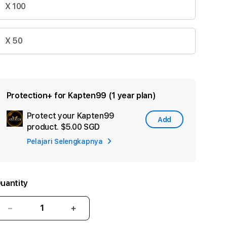
X 100
X 50
Protection+ for Kapten99 (1 year plan)
Protect your Kapten99
Add
Add
product.
$5.00 SGD
Apple
Pelajari Selengkapnya
Care
uantity
Decrease
Increase
quantity
quantity