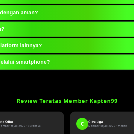
 yang menyediakan berbagai informasi dan layanan 
 dengan aman?
.
alui domain resmi yang aktif dan memastikan konek
m?
ses kapan saja selama 24 jam sehingga pengguna dap
latform lainnya?
onsif, proses akses yang cepat, serta pembaruan in
elalui smartphone?
berbagai perangkat mobile sehingga pengguna dapat 
Review Teratas Member Kapten99
rie Kribo
Citra Liga
C
ember sejak 2025 •
Surabaya
Member sejak 2025 •
Medan