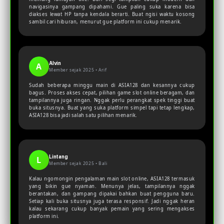
navigasinya gampang dipahami. Gue paling suka karena bisa
diakses lewat HP tanpa kendala berarti. Buat ngisi waktu kosong
sambil cari hiburan, menurut gue platform ini cukup menarik.
Alvin
A
Member sejak 2025 •
Arif
Sudah beberapa minggu main di ASIA128 dan kesannya cukup
bagus. Proses akses cepat, pilihan game slot online beragam, dan
tampilannya juga ringan. Nggak perlu perangkat spek tinggi buat
buka situsnya. Buat yang suka platform simpel tapi tetap lengkap,
ASIA128 bisa jadi salah satu pilihan menarik.
Lintang
L
Member sejak 2025 •
Bali
Kalau ngomongin pengalaman main slot online, ASIA128 termasuk
yang bikin gue nyaman. Menunya jelas, tampilannya nggak
berantakan, dan gampang dipakai bahkan buat pengguna baru.
Setiap kali buka situsnya juga terasa responsif. Jadi nggak heran
kalau sekarang cukup banyak pemain yang sering mengakses
platform ini.