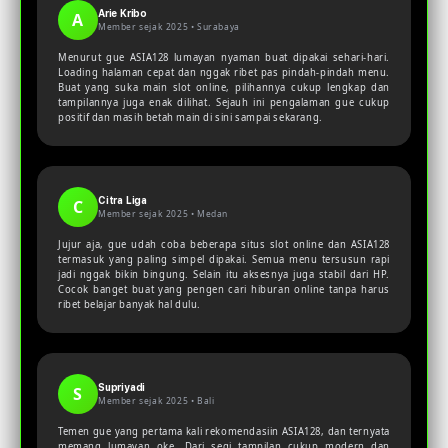
Arie Kribo
A
Member sejak 2025 •
Surabaya
Menurut gue ASIA128 lumayan nyaman buat dipakai sehari-hari.
Loading halaman cepat dan nggak ribet pas pindah-pindah menu.
Buat yang suka main slot online, pilihannya cukup lengkap dan
tampilannya juga enak dilihat. Sejauh ini pengalaman gue cukup
positif dan masih betah main di sini sampai sekarang.
Citra Liga
C
Member sejak 2025 •
Medan
Jujur aja, gue udah coba beberapa situs slot online dan ASIA128
termasuk yang paling simpel dipakai. Semua menu tersusun rapi
jadi nggak bikin bingung. Selain itu aksesnya juga stabil dari HP.
Cocok banget buat yang pengen cari hiburan online tanpa harus
ribet belajar banyak hal dulu.
Supriyadi
S
Member sejak 2025 •
Bali
Temen gue yang pertama kali rekomendasiin ASIA128, dan ternyata
memang lumayan oke. Dari segi tampilan cukup modern dan