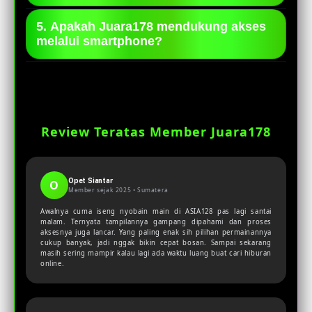
sehingga pengguna dapat memperoleh
Juara178 menawarkan tampilan yang
informasi dan layanan yang tersedia
5. Apakah Juara178 mendukung akses
responsif, proses akses yang cepat, serta
melalui smartphone?
tanpa batasan waktu.
pembaruan informasi secara berkala
Ya, Juara178 telah dioptimalkan untuk
untuk memberikan pengalaman
berbagai perangkat mobile sehingga
pengguna yang lebih nyaman.
pengguna dapat mengakses platform
dengan mudah melalui smartphone
Review Teratas Member Juara178
maupun tablet serta PC.
Opet Siantar
O
Member sejak 2025 •
Sumatera
Awalnya cuma iseng nyobain main di ASIA128 pas lagi santai
malam. Ternyata tampilannya gampang dipahami dan proses
aksesnya juga lancar. Yang paling enak sih pilihan permainannya
cukup banyak, jadi nggak bikin cepat bosan. Sampai sekarang
masih sering mampir kalau lagi ada waktu luang buat cari hiburan
online.