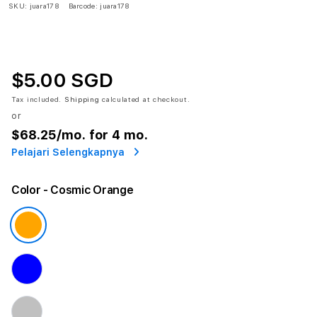
SKU:
juara178
Barcode:
juara178
$5.00 SGD
Tax included.
Shipping
calculated at checkout.
or
$68.25
/mo. for 4 mo.
Pelajari Selengkapnya
Color
- Cosmic Orange