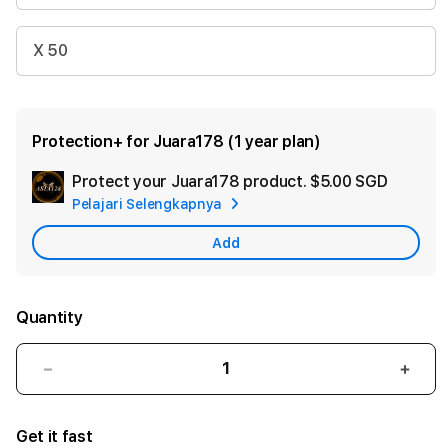
X 50
Protection+ for Juara178 (1 year plan)
Protect your Juara178 product.
$5.00 SGD
Add
Pelajari Selengkapnya
Apple
Care
Add
Quantity
Decrease
Incr
quantity
quant
for
for
Get it fast
Juara178
Juar