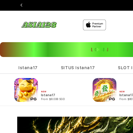
LOGIN
Istana17
SITUS Istana17
SLOT I
NEW
NEW
Istana17
Istana1
From $8.008 SGD
From $80
Skip to
product
information