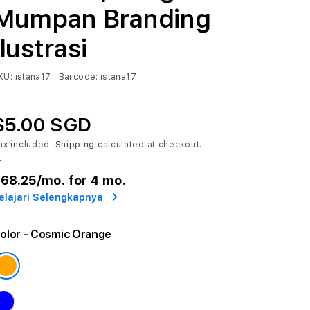
Mumpan Branding
Ilustrasi
KU:
istana17
Barcode:
istana17
$5.00 SGD
ax included.
Shipping
calculated at checkout.
r
68.25
/mo. for 4 mo.
elajari Selengkapnya
olor
- Cosmic Orange