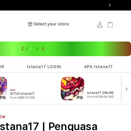
Select your store
Log in
Cart
DAFTAR
OR
Istana17 LOGIN
APK Istana17
NEW
Istana17 ONLINE
SITUS Istana17
From $1285.00 SGD
From $999.00 SGD
EW
Istana17 | Penguasa