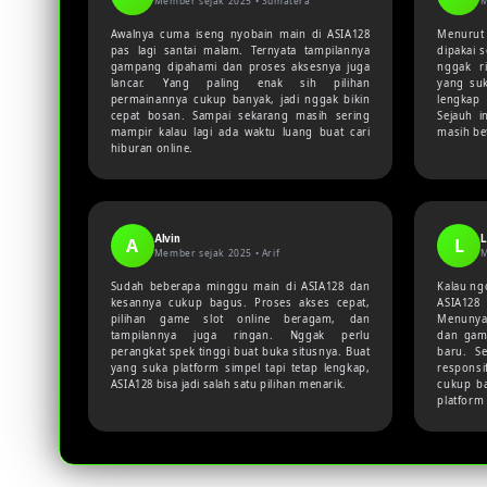
Member sejak 2025 •
Sumatera
M
Awalnya cuma iseng nyobain main di ASIA128
Menurut
pas lagi santai malam. Ternyata tampilannya
dipakai 
gampang dipahami dan proses aksesnya juga
nggak r
lancar. Yang paling enak sih pilihan
yang suk
permainannya cukup banyak, jadi nggak bikin
lengkap 
cepat bosan. Sampai sekarang masih sering
Sejauh i
mampir kalau lagi ada waktu luang buat cari
masih be
hiburan online.
Alvin
L
A
L
Member sejak 2025 •
Arif
M
Sudah beberapa minggu main di ASIA128 dan
Kalau ng
kesannya cukup bagus. Proses akses cepat,
ASIA128
pilihan game slot online beragam, dan
Menunya 
tampilannya juga ringan. Nggak perlu
dan gam
perangkat spek tinggi buat buka situsnya. Buat
baru. Se
yang suka platform simpel tapi tetap lengkap,
responsi
ASIA128 bisa jadi salah satu pilihan menarik.
cukup b
platform 