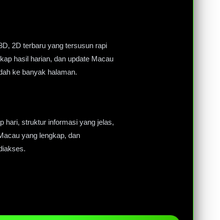
3D, 2D terbaru yang tersusun rapi
kap hasil harian, dan update Macau
ndah ke banyak halaman.
 hari, struktur informasi yang jelas,
Macau yang lengkap, dan
diakses.