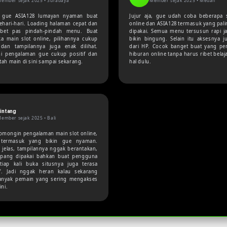
ember sejak 2025 •
Surabaya
Member sejak 2025 •
Medan
 gue ASIA128 lumayan nyaman buat
Jujur aja, gue udah coba beberapa s
sehari-hari. Loading halaman cepat dan
online dan ASIA128 termasuk yang pali
ibet pas pindah-pindah menu. Buat
dipakai. Semua menu tersusun rapi j
a main slot online, pilihannya cukup
bikin bingung. Selain itu aksesnya ju
dan tampilannya juga enak dilihat.
dari HP. Cocok banget buat yang pe
ni pengalaman gue cukup positif dan
hiburan online tanpa harus ribet belaj
tah main di sini sampai sekarang.
hal dulu.
intang
ember sejak 2025 •
Bali
omongin pengalaman main slot online,
 termasuk yang bikin gue nyaman.
jelas, tampilannya nggak berantakan,
pang dipakai bahkan buat pengguna
tiap kali buka situsnya juga terasa
f. Jadi nggak heran kalau sekarang
anyak pemain yang sering mengakses
ini.