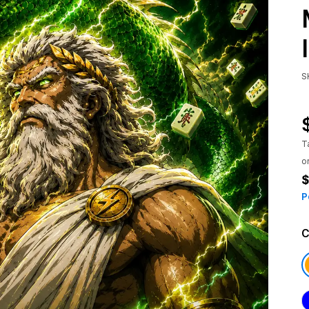
S
T
o
$
P
C