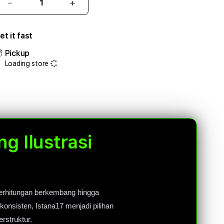
Decrease
Increase
quantity
quantity
for
for
et it fast
Istana17
Istana17
|
|
Pickup
Penguasa
Penguasa
Loading store
Mumpan
Mumpan
Branding
Branding
Ilustrasi
Ilustrasi
g Ilustrasi
erhitungan berkembang hingga
onsisten, Istana17 menjadi pilihan
rstruktur.