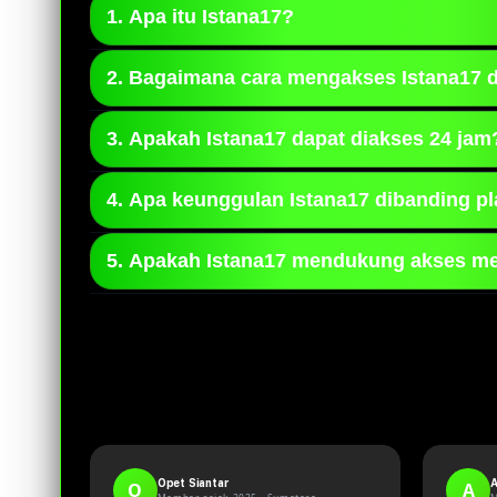
1. Apa itu Istana17?
Istana17 adalah sebuah platform online
2. Bagaimana cara mengakses Istana17
melalui perangkat desktop maupun mobile
Pengguna dapat mengakses Istana17 mel
3. Apakah Istana17 dapat diakses 24 jam
pengalaman akses menjadi lebih lancar.
Ya, Istana17 dirancang untuk dapat diak
4. Apa keunggulan Istana17 dibanding pl
tersedia tanpa batasan waktu.
Istana17 menawarkan tampilan yang resp
5. Apakah Istana17 mendukung akses me
pengalaman pengguna yang lebih nyaman.
Ya, Istana17 telah dioptimalkan untuk 
smartphone maupun tablet serta PC.
Opet Siantar
A
O
A