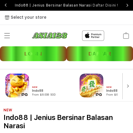
Indo88 | Jenius Bersinar Balasan Narasi
Daftar Disini !
Select your store
Cart
LOGIN
DAFTAR
NEW
NEW
Indo88
Indo88 ONLINE
From $8.008 SGD
From $807.77 SGD
NEW
Indo88 | Jenius Bersinar Balasan
Narasi