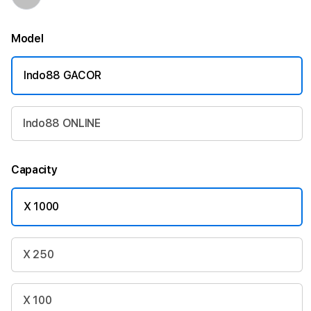
Model
Indo88 GACOR
Indo88 ONLINE
Capacity
X 1000
X 250
X 100