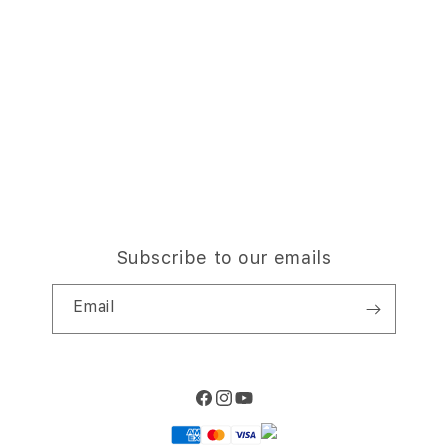
Contact Us
Trade-in
Why Shop at iStudio
FAQ
Traveller’s Reservation
Elush Corporate Website
Privacy Policy
Site Terms of Use
Subscribe to our emails
Email
Facebook
Instagram
YouTube
Payment
methods