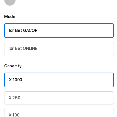
Model
Idr Bet GACOR
Idr Bet ONLINE
Capacity
X 1000
X 250
X 100