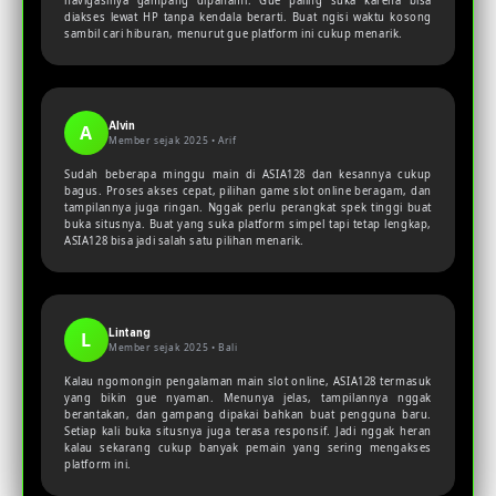
navigasinya gampang dipahami. Gue paling suka karena bisa
diakses lewat HP tanpa kendala berarti. Buat ngisi waktu kosong
sambil cari hiburan, menurut gue platform ini cukup menarik.
Alvin
A
Member sejak 2025 •
Arif
Sudah beberapa minggu main di ASIA128 dan kesannya cukup
bagus. Proses akses cepat, pilihan game slot online beragam, dan
tampilannya juga ringan. Nggak perlu perangkat spek tinggi buat
buka situsnya. Buat yang suka platform simpel tapi tetap lengkap,
ASIA128 bisa jadi salah satu pilihan menarik.
Lintang
L
Member sejak 2025 •
Bali
Kalau ngomongin pengalaman main slot online, ASIA128 termasuk
yang bikin gue nyaman. Menunya jelas, tampilannya nggak
berantakan, dan gampang dipakai bahkan buat pengguna baru.
Setiap kali buka situsnya juga terasa responsif. Jadi nggak heran
kalau sekarang cukup banyak pemain yang sering mengakses
platform ini.