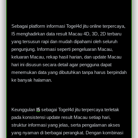
Sebagai platform informasi Togel4d jitu online terpercaya,
I5 menghadirkan data result Macau 4D, 3D, 2D terbaru
yang tersusun rapi dan mudah dipahami oleh seluruh
pengunjung. Informasi seperti pengeluaran Macau,
keluaran Macau, rekap hasil harian, dan update Macau
hari ini disusun secara detail agar pengguna dapat
menemukan data yang dibutuhkan tanpa harus berpindah
ke banyak halaman.
Keunggulan
I5
sebagai Togel4d jitu terpercaya terletak
pada konsistensi update result Macau setiap hari,
struktur informasi yang jelas, serta pengalaman akses
yang nyaman di berbagai perangkat. Dengan kombinasi