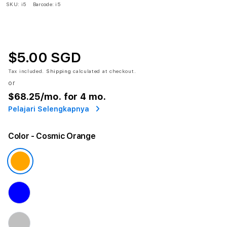
SKU:
i5
Barcode:
i5
$5.00 SGD
Tax included.
Shipping
calculated at checkout.
or
$68.25
/mo. for 4 mo.
Pelajari Selengkapnya
Color
- Cosmic Orange