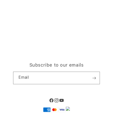
Contact Us
Trade-in
Why Shop at iStudio
FAQ
Traveller’s Reservation
Elush Corporate Website
Privacy Policy
Site Terms of Use
Subscribe to our emails
Email
Facebook
Instagram
YouTube
Payment
methods