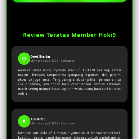
pembaruan informasi secara berkala
Ya, Hoki9 telah dioptimalkan untuk
untuk memberikan pengalaman
berbagai perangkat mobile sehingga
pengguna yang lebih nyaman.
pengguna dapat mengakses platform
dengan mudah melalui smartphone
Review Teratas Member Hoki9
maupun tablet serta PC.
Opet Siantar
O
Member sejak 2025 •
Sumatera
Awalnya cuma iseng nyobain main di ASIA128 pas lagi santai
malam. Ternyata tampilannya gampang dipahami dan proses
aksesnya juga lancar. Yang paling enak sih pilihan permainannya
cukup banyak, jadi nggak bikin cepat bosan. Sampai sekarang
masih sering mampir kalau lagi ada waktu luang buat cari hiburan
online.
Arie Kribo
A
Member sejak 2025 •
Surabaya
Menurut gue ASIA128 lumayan nyaman buat dipakai sehari-hari.
Loading halaman cepat dan nggak ribet pas pindah-pindah menu.