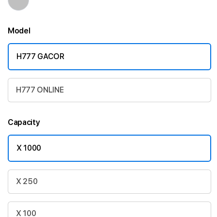
Model
H777 GACOR
H777 ONLINE
Capacity
X 1000
X 250
X 100