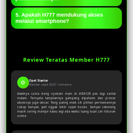
pengguna dapat memperoleh informasi
lancar.
H777 menawarkan tampilan yang
dan layanan yang tersedia tanpa batasan
5. Apakah H777 mendukung akses
responsif, proses akses yang cepat, serta
melalui smartphone?
waktu.
pembaruan informasi secara berkala
Ya, H777 telah dioptimalkan untuk
untuk memberikan pengalaman
berbagai perangkat mobile sehingga
pengguna yang lebih nyaman.
pengguna dapat mengakses platform
dengan mudah melalui smartphone
Review Teratas Member H777
maupun tablet serta PC.
Opet Siantar
O
Member sejak 2025 •
Sumatera
Awalnya cuma iseng nyobain main di ASIA128 pas lagi santai
malam. Ternyata tampilannya gampang dipahami dan proses
aksesnya juga lancar. Yang paling enak sih pilihan permainannya
cukup banyak, jadi nggak bikin cepat bosan. Sampai sekarang
masih sering mampir kalau lagi ada waktu luang buat cari hiburan
online.