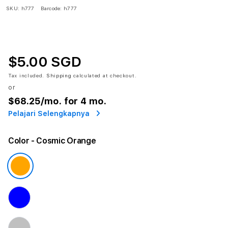
SKU:
h777
Barcode:
h777
$5.00 SGD
Tax included.
Shipping
calculated at checkout.
or
$68.25
/mo. for 4 mo.
Pelajari Selengkapnya
Color
- Cosmic Orange