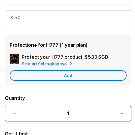
X 50
Protection+ for H777 (1 year plan)
Protect your H777 product.
$5.00 SGD
Add
Pelajari Selengkapnya
Apple
Care
Add
Quantity
Decrease
Incr
quantity
quant
for
for
Get it fast