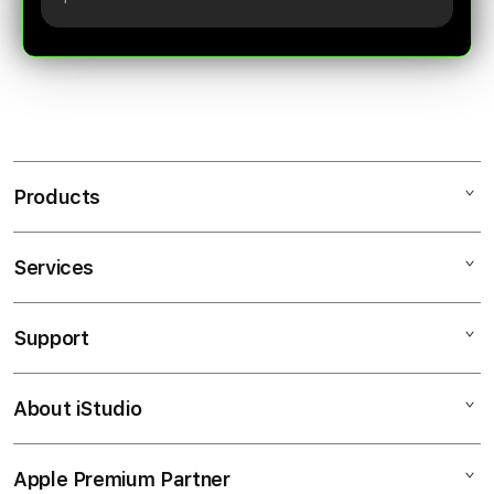
Products
Services
H777
SITUS H777
Support
AppleCare+
SLOT H777
Corporate
H777 ONLINE
About iStudio
My Account
H777 ONLINE
H777 GACOR
Collection & Delivery
Elush Service Provider
APK H777
Apple Premium Partner
About Us
Returns & Exchanges