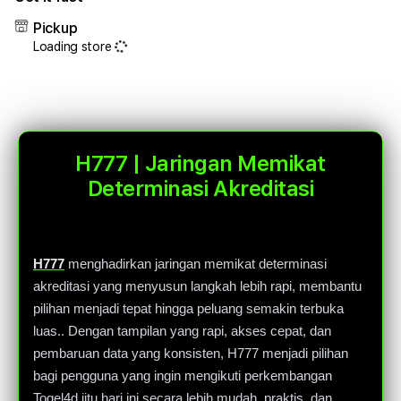
H777
H777
|
|
Pickup
Jaringan
Jarin
Loading store
Memikat
Memi
Determinasi
Dete
Akreditasi
Akred
H777 | Jaringan Memikat
Determinasi Akreditasi
H777
menghadirkan jaringan memikat determinasi
akreditasi yang menyusun langkah lebih rapi, membantu
pilihan menjadi tepat hingga peluang semakin terbuka
luas.. Dengan tampilan yang rapi, akses cepat, dan
pembaruan data yang konsisten, H777 menjadi pilihan
bagi pengguna yang ingin mengikuti perkembangan
Togel4d jitu hari ini secara lebih mudah, praktis, dan