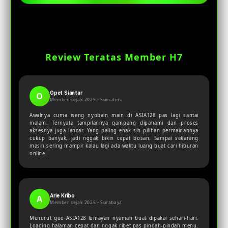
pembaruan informasi secara berkala
Ya, H7 telah dioptimalkan untuk berbagai
untuk memberikan pengalaman
perangkat mobile sehingga pengguna
pengguna yang lebih nyaman.
dapat mengakses platform dengan
mudah melalui smartphone maupun
Review Teratas Member H7
tablet serta PC.
Opet Siantar
O
Member sejak 2025 •
Sumatera
Awalnya cuma iseng nyobain main di ASIA128 pas lagi santai
malam. Ternyata tampilannya gampang dipahami dan proses
aksesnya juga lancar. Yang paling enak sih pilihan permainannya
cukup banyak, jadi nggak bikin cepat bosan. Sampai sekarang
masih sering mampir kalau lagi ada waktu luang buat cari hiburan
online.
Arie Kribo
A
Member sejak 2025 •
Surabaya
Menurut gue ASIA128 lumayan nyaman buat dipakai sehari-hari.
Loading halaman cepat dan nggak ribet pas pindah-pindah menu.