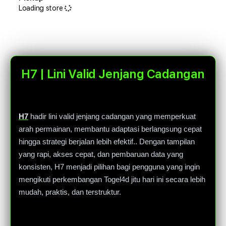
Lini
Lini
Loading store
Valid
Valid
Jenjang
Jenj
Cadangan
Cada
H7 | Lini Valid Jenjang Cadangan
H7
hadir lini valid jenjang cadangan yang memperkuat
arah permainan, membantu adaptasi berlangsung cepat
hingga strategi berjalan lebih efektif.. Dengan tampilan
yang rapi, akses cepat, dan pembaruan data yang
konsisten, H7 menjadi pilihan bagi pengguna yang ingin
mengikuti perkembangan Togel4d jitu hari ini secara lebih
mudah, praktis, dan terstruktur.