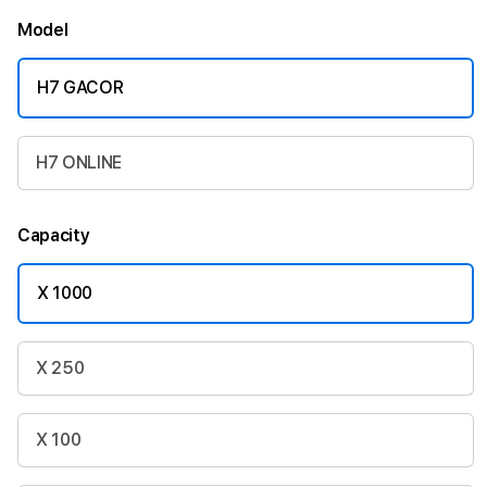
Model
H7 GACOR
H7 ONLINE
Capacity
X 1000
X 250
X 100