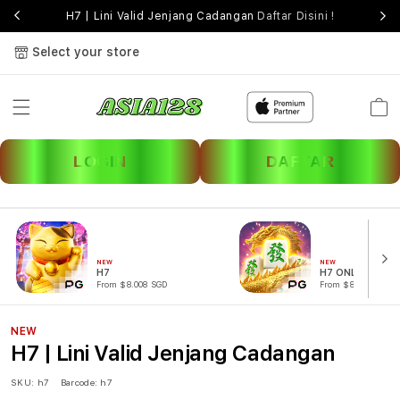
H7 | Lini Valid Jenjang Cadangan
Daftar Disini !
Select your store
Cart
LOGIN
DAFTAR
NEW
NEW
H7
H7 ONLINE
From $8.008 SGD
From $807.77 SGD
NEW
H7 | Lini Valid Jenjang Cadangan
SKU:
h7
Barcode:
h7