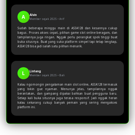
Alvin
A
Member sejak 2025 •
Arif
Sudah beberapa minggu main di ASIA128 dan kesannya cukup
bagus. Proses akses cepat, pilihan game slot online beragam, dan
tampilannya juga ringan. Nggak perlu perangkat spek tinggi buat
buka situsnya. Buat yang suka platform simpel tapi tetap lengkap,
ASIA128 bisa jadi salah satu pilihan menarik.
Lintang
L
Member sejak 2025 •
Bali
Kalau ngomongin pengalaman main slot online, ASIA128 termasuk
yang bikin gue nyaman. Menunya jelas, tampilannya nggak
berantakan, dan gampang dipakai bahkan buat pengguna baru.
Setiap kali buka situsnya juga terasa responsif. Jadi nggak heran
kalau sekarang cukup banyak pemain yang sering mengakses
platform ini.